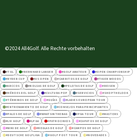
©2024 All4Golf. Alle Rechte vorbehalten
#
TGL
#
BERNHARD LANGER
#
GOLF AMATEUR
#
OPEN CHAMPIONSHIP
#
RYDER CUP
#
US OPEN
#
CARRITOS DE GOLF
#
TIGER WOODS
#
ARCCOS
#
BOLSAS DE GOLF
#
PELOTAS DE GOLF
#
REISEN
#
HÉROES DEL GOLF
#
CULTURA POP
#
SERVICIOS
#
SHOPTHELOOK
#
TÉRMINOS DE GOLF
#
GUÍAS
#
LADIES EUROPEAN TOUR
#
ENTRENAMIENTO DE GOLF
#
CONSEJOS PARA PRINCIPIANTES
#
PALOS DE GOLF
#
WHATSINTHEBAG
#
PGA TOUR
#
MASTERS
#
LIV GOLF
#
LPGA
#
PATROCINIOS
#
ZAPATOS DE GOLF
#
WIKI DE GOLF
#
REGLAS DE GOLF
#
CAMPOS DE GOLF
#
DEUTSCHE GOLFLIGA
#
GOLF POST TOUR
#
NOVEDADES