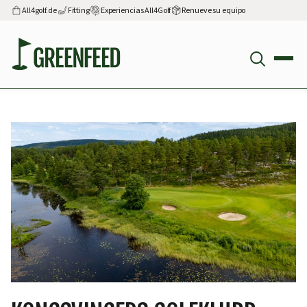
All4golf.de
Fitting
Experiencias All4Golf
Renueve su equipo