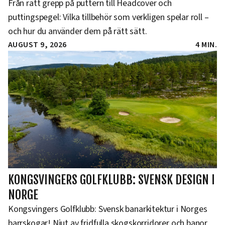
Från rätt grepp på puttern till Headcover och
puttingspegel: Vilka tillbehör som verkligen spelar roll –
och hur du använder dem på rätt sätt.
AUGUST 9, 2026
4 MIN.
KONGSVINGERS GOLFKLUBB: SVENSK DESIGN I
NORGE
Kongsvingers Golfklubb: Svensk banarkitektur i Norges
barrskogar! Njut av fridfulla skogskorridorer och banor