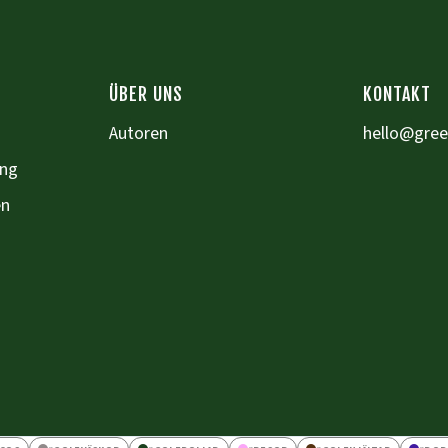
ÜBER UNS
KONTAKT
Autoren
hello@gre
ung
en