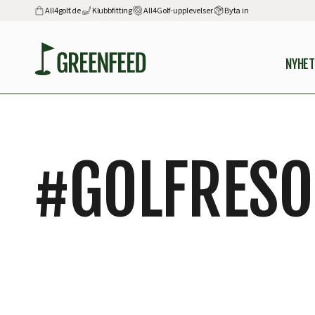
All4golf.de
Klubbfitting
All4Golf-upplevelser
Byta in
NYHET
#
GOLFRES