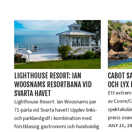
LIGHTHOUSE RESORT: IAN
CABOT S
WOOSNAMS RESORTBANA VID
OCH LYX 
SVARTA HAVET
Ett extremt
av Coore/C
Lighthouse Resort: Ian Woosnams par
spektakulär
71-pärla vid Svarta havet! Upplev links-
precis ovan
och parklandgolf i kombination med
JULY 21, 2
förstklassig gastronomi och hundvänlig