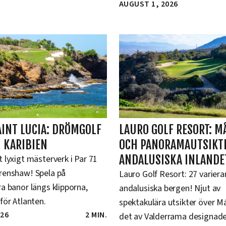
AUGUST 1, 2026
AINT LUCIA: DRÖMGOLF
LAURO GOLF RESORT: M
I KARIBIEN
OCH PANORAMAUTSIKTE
ANDALUSISKA INLANDE
 lyxigt mästerverk i Par 71
renshaw! Spela på
Lauro Golf Resort: 27 variera
a banor längs klipporna,
andalusiska bergen! Njut av
för Atlanten.
spektakulära utsikter över M
026
2 MIN.
det av Valderrama designade 