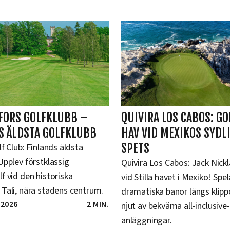
FORS GOLFKLUBB –
QUIVIRA LOS CABOS: GO
S ÄLDSTA GOLFKLUBB
HAV VID MEXIKOS SYDL
SPETS
lf Club: Finlands äldsta
Upplev förstklassig
Quivira Los Cabos: Jack Nickl
f vid den historiska
vid Stilla havet i Mexiko! Spe
Tali, nära stadens centrum.
dramatiska banor längs klipp
 2026
2 MIN.
njut av bekväma all-inclusive-
anläggningar.