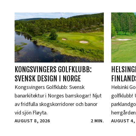
KONGSVINGERS GOLFKLUBB:
HELSING
SVENSK DESIGN I NORGE
FINLAND
Kongsvingers Golfklubb: Svensk
Helsinki Go
banarkitektur i Norges barrskogar! Njut
golfklubb! 
av fridfulla skogskorridorer och banor
parklandgol
vid sjön Fløyta.
herrgården 
AUGUST 8, 2026
2 MIN.
AUGUST 4,