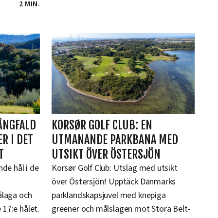
2 MIN.
ÅNGFALD
KORSØR GOLF CLUB: EN
R I DET
UTMANANDE PARKBANA MED
T
UTSIKT ÖVER ÖSTERSJÖN
nde hål i de
Korsør Golf Club: Utslag med utsikt
över Östersjön! Upptäck Danmarks
álaga och
parklandskapsjuvel med knepiga
17:e hålet.
greener och målslagen mot Stora Belt-