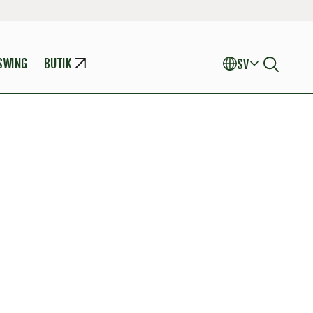
SWING
BUTIK
SV