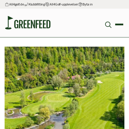
All4golf.de
Klubbfitting
All4Golf-upplevelser
Byta in