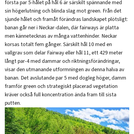
första par 5-hålet på hål 6 är särskilt spännande med
sin högerlutning och blinda slag mot green. Från det
sjunde hålet och framåt förändras landskapet plötsligt:
banan går ner i Neckar-dalen, där fairways är platta
men kännetecknas av många vattenhinder. Neckar
korsas totalt fem gånger. Särskilt hål 10 med en
vallgrav som delar Fairway eller hål 11, ett 429 meter
långt par-4 med dammar och riktningsförändringar,
visar den utmanande utformningen av denna halva av
banan. Det avslutande par 5 med dogleg höger, damm
framför green och strategiskt placerad vegetation
kräver också full koncentration ända fram till sista
putten.