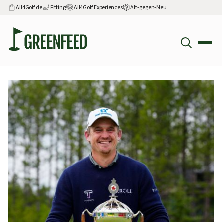
All4Golf.de
Fitting
All4Golf Experiences
Alt-gegen-Neu