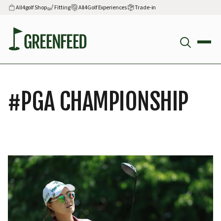
All4golf Shop
Fitting
All4Golf Experiences
Trade-in
#
PGA CHAMPIONSHIP