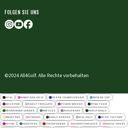
FOLGEN SIE UNS
©2024 All4Golf. Alle Rechte vorbehalten
#
TGL
#
AMATEUR GOLF
#
OPEN CHAMPIONSHIP
#
RYDER CUP
#
US OPEN
#
GOLF TROLLEYS
#
TIGER WOODS
#
PGA TOUR
#
BERNHARD LANGER
#
ARCCOS
#
GOLFBAGS
#
GOLF BALLS
#
MASTERS
#
TRAVEL
#
GOLF HEROES
#
LIV GOLF
#
POP CULTURE
#
LPGA
#
SERVICES
#
SPONSORED
#
SHOPTHELOOK
#
GOLF SHOES