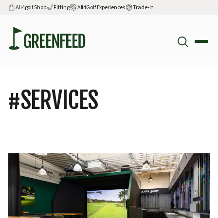
All4golf Shop
Fitting
All4Golf Experiences
Trade-in
#
SERVICES