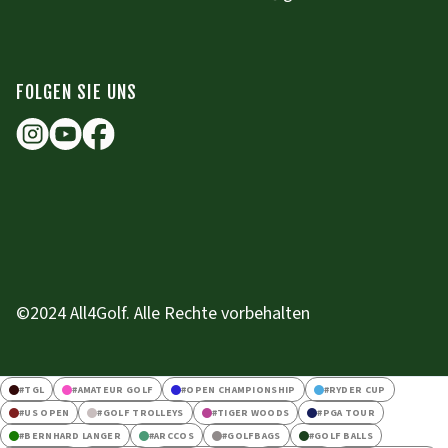
FOLGEN SIE UNS
©2024 All4Golf. Alle Rechte vorbehalten
#
TGL
#
AMATEUR GOLF
#
OPEN CHAMPIONSHIP
#
RYDER CUP
#
US OPEN
#
GOLF TROLLEYS
#
TIGER WOODS
#
PGA TOUR
#
BERNHARD LANGER
#
ARCCOS
#
GOLFBAGS
#
GOLF BALLS