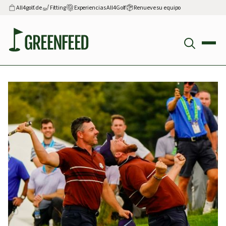
All4golf.de
Fitting
Experiencias All4Golf
Renueve su equipo