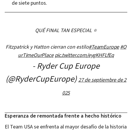
de siete puntos.
QUÉ FINAL TAN ESPECIAL ⭐️
Fitzpatrick y Hatton cierran con estilo
#TeamEurope
#O
urTimeOurPlace
pic.twitter.com/eygKHFLfEq
- Ryder Cup Europe
(@RyderCupEurope)
27 de septiembre de 2
025
Esperanza de remontada frente a hecho histórico
El Team USA se enfrenta al mayor desafío de la historia