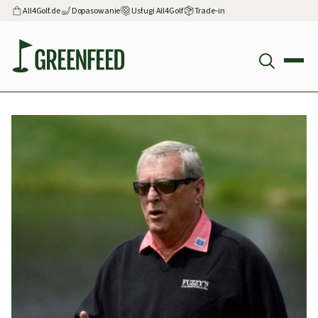
All4Golf.de
Dopasowanie
Usługi All4Golf
Trade-in