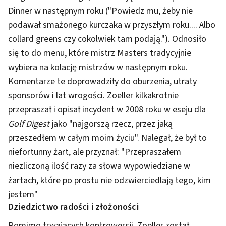
Dinner w następnym roku ("Powiedz mu, żeby nie
podawał smażonego kurczaka w przyszłym roku.... Albo
collard greens czy cokolwiek tam podają."). Odnosiło
się to do menu, które mistrz Masters tradycyjnie
wybiera na kolację mistrzów w następnym roku.
Komentarze te doprowadziły do oburzenia, utraty
sponsorów i lat wrogości. Zoeller kilkakrotnie
przepraszał i opisał incydent w 2008 roku w eseju dla
Golf Digest
jako "najgorszą rzecz, przez jaką
przeszedłem w całym moim życiu". Nalegał, że był to
niefortunny żart, ale przyznał: "Przepraszałem
niezliczoną ilość razy za słowa wypowiedziane w
żartach, które po prostu nie odzwierciedlają tego, kim
jestem"
Dziedzictwo radości i złożoności
Pomimo trwających kontrowersji, Zoeller został