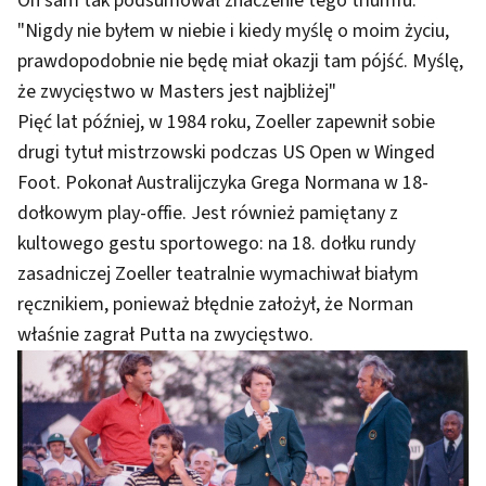
On sam tak podsumował znaczenie tego triumfu:
"Nigdy nie byłem w niebie i kiedy myślę o moim życiu,
prawdopodobnie nie będę miał okazji tam pójść. Myślę,
że zwycięstwo w Masters jest najbliżej"
Pięć lat później, w 1984 roku, Zoeller zapewnił sobie
drugi tytuł mistrzowski podczas US Open w Winged
Foot. Pokonał Australijczyka Grega Normana w 18-
dołkowym play-offie. Jest również pamiętany z
kultowego gestu sportowego: na 18. dołku rundy
zasadniczej Zoeller teatralnie wymachiwał białym
ręcznikiem, ponieważ błędnie założył, że Norman
właśnie zagrał Putta na zwycięstwo.