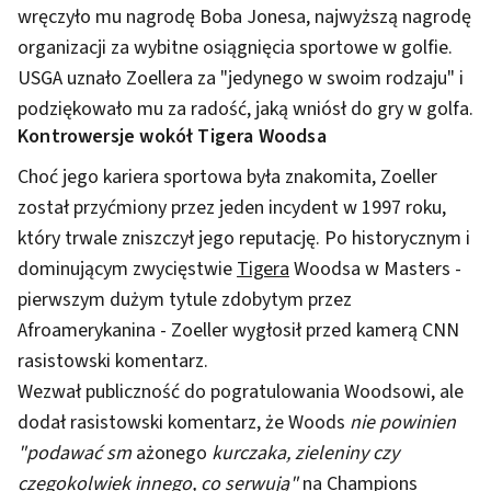
wręczyło mu nagrodę Boba Jonesa, najwyższą nagrodę
organizacji za wybitne osiągnięcia sportowe w golfie.
USGA uznało Zoellera za "jedynego w swoim rodzaju" i
podziękowało mu za radość, jaką wniósł do gry w golfa.
Kontrowersje wokół Tigera Woodsa
Choć jego kariera sportowa była znakomita, Zoeller
został przyćmiony przez jeden incydent w 1997 roku,
który trwale zniszczył jego reputację. Po historycznym i
dominującym zwycięstwie
Tigera
Woodsa w Masters -
pierwszym dużym tytule zdobytym przez
Afroamerykanina - Zoeller wygłosił przed kamerą CNN
rasistowski komentarz.
Wezwał publiczność do pogratulowania Woodsowi, ale
dodał rasistowski komentarz, że Woods
nie powinien
"podawać sm
ażonego
kurczaka, zieleniny czy
czegokolwiek innego, co serwują"
na Champions