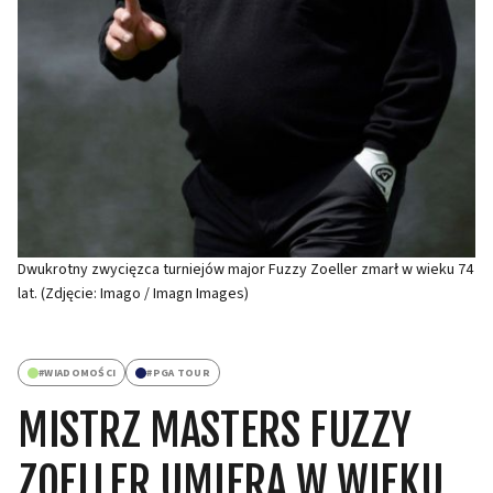
Dwukrotny zwycięzca turniejów major Fuzzy Zoeller zmarł w wieku 74
lat. (Zdjęcie: Imago / Imagn Images)
#
WIADOMOŚCI
#
PGA TOUR
MISTRZ MASTERS FUZZY
ZOELLER UMIERA W WIEKU