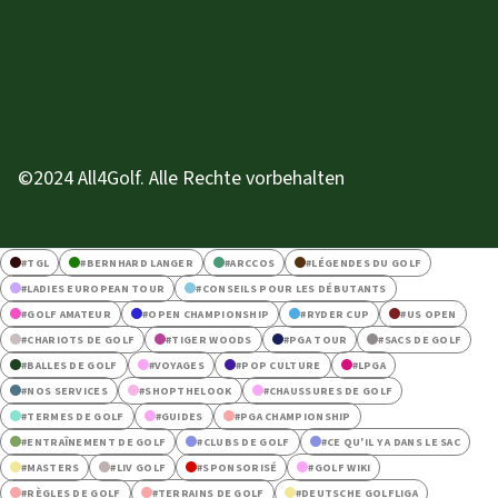
©2024 All4Golf. Alle Rechte vorbehalten
#
TGL
#
BERNHARD LANGER
#
ARCCOS
#
LÉGENDES DU GOLF
#
LADIES EUROPEAN TOUR
#
CONSEILS POUR LES DÉBUTANTS
#
GOLF AMATEUR
#
OPEN CHAMPIONSHIP
#
RYDER CUP
#
US OPEN
#
CHARIOTS DE GOLF
#
TIGER WOODS
#
PGA TOUR
#
SACS DE GOLF
#
BALLES DE GOLF
#
VOYAGES
#
POP CULTURE
#
LPGA
#
NOS SERVICES
#
SHOPTHELOOK
#
CHAUSSURES DE GOLF
#
TERMES DE GOLF
#
GUIDES
#
PGA CHAMPIONSHIP
#
ENTRAÎNEMENT DE GOLF
#
CLUBS DE GOLF
#
CE QU'IL Y A DANS LE SAC
#
MASTERS
#
LIV GOLF
#
SPONSORISÉ
#
GOLF WIKI
#
RÈGLES DE GOLF
#
TERRAINS DE GOLF
#
DEUTSCHE GOLFLIGA