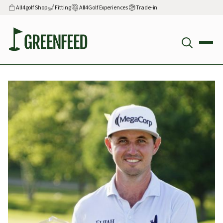
All4golf Shop
Fitting
All4Golf Experiences
Trade-in