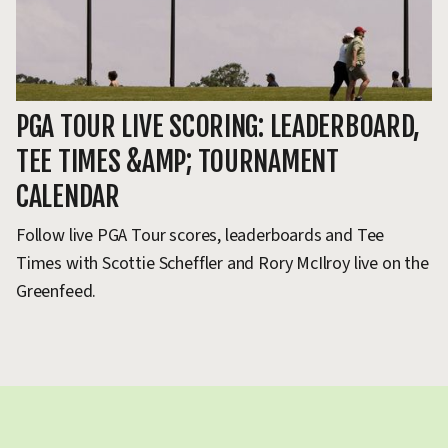
PGA TOUR LIVE SCORING: LEADERBOARD,
F
TEE TIMES &AMP; TOURNAMENT
S
CALENDAR
Th
lo
Follow live PGA Tour scores, leaderboards and Tee
ex
Times with Scottie Scheffler and Rory McIlroy live on the
Greenfeed.