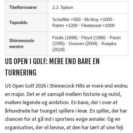
Titelforsvarer
J.J. Spaun
Scheffler +550 · McIlroy +1000 ·
Topodds
Rahm +1200 · Fleetwood +2000
Foulis (1896) · Floyd (1986) · Pavin
Shinnecock-
(1995) · Goosen (2004) · Koepka
mestre
(2018)
US OPEN I GOLF: MERE END BARE EN
TURNERING
US Open Golf 2026 i Shinnecock Hills er mere end endnu
en major. Det er et samspil mellem historie og nutid,
mellem legende og ambition. En bane, der i over et
århundrede har tvunget spillere i knæ. En spiller, der har
chancen for at gå ind i sportens evige annaler. Og en
organisation, der vil bevise, at den har lært af sine fejl.