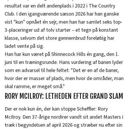
resultat var en delt andenplads i 2022 i The Country
Club. I den igangværende sæson 2026 har han ganske
vist "kun" opnået én sejr, men han har samlet seks top-
3-placeringer ud af tolv starter – et tegn på konstant
klasse, selvom det store gennembrud foreløbig har
ladet vente på sig.
Han har kun været på Shinnecock Hills én gang, den 1.
juni til en træningsrunde. Hans vurdering af banen lyder
som en advarsel til hele feltet: "Det er en af de baner,
hvor der er masser af plads, men hvor de områder, man
skal ramme, er meget små."
RORY MCILROY: LETHEDEN EFTER GRAND SLAM
Der er nok kun én, der kan stoppe Scheffler: Rory
McIlroy. Den 37-årige nordirer vandt sit andet Masters i
træk i begyndelsen af april 2026 og stræber nu efter sin