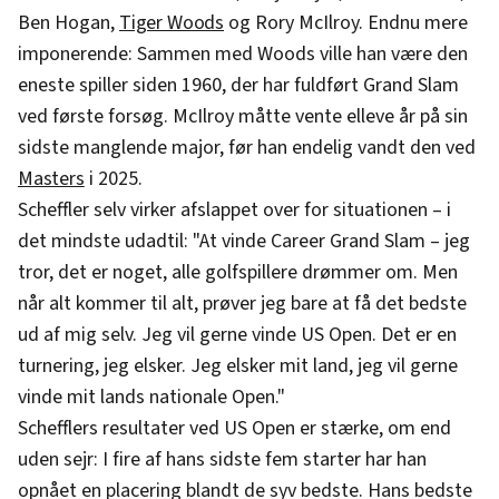
Ben Hogan,
Tiger Woods
og Rory McIlroy. Endnu mere
imponerende: Sammen med Woods ville han være den
eneste spiller siden 1960, der har fuldført Grand Slam
ved første forsøg. McIlroy måtte vente elleve år på sin
sidste manglende major, før han endelig vandt den ved
Masters
i 2025.
Scheffler selv virker afslappet over for situationen – i
det mindste udadtil: "At vinde Career Grand Slam – jeg
tror, det er noget, alle golfspillere drømmer om. Men
når alt kommer til alt, prøver jeg bare at få det bedste
ud af mig selv. Jeg vil gerne vinde US Open. Det er en
turnering, jeg elsker. Jeg elsker mit land, jeg vil gerne
vinde mit lands nationale Open."
Schefflers resultater ved US Open er stærke, om end
uden sejr: I fire af hans sidste fem starter har han
opnået en placering blandt de syv bedste. Hans bedste