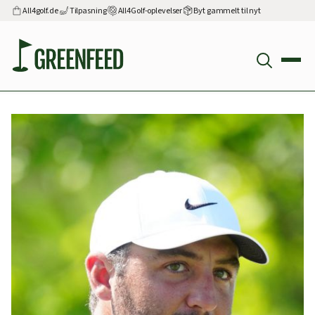
All4golf.de
Tilpasning
All4Golf-oplevelser
Byt gammelt til nyt