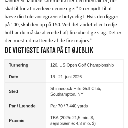
Xander Schauffele sammenfatter den mentalitet, der
skal til for at overleve denne uge: "Du er nødt til at
hæve din tolerancegrænse betydeligt. Hvis den ligger
på 100, skal den op på 150. Ved det andet eller tredje
hul har du måske allerede haft fire uheldige slag. Det er
den mest udmattende af de fire majors."
DE VIGTIGSTE FAKTA PÅ ET ØJEBLIK
Turnering
126. US Open Golf Championship
Dato
18.–21. juni 2026
Shinnecock Hills Golf Club,
Sted
Southampton, NY
Par / Længde
Par 70 / 7.440 yards
TBA (2025: 21,5 mio. $,
Præmie
sejrspræmie: 4,3 mio. $)