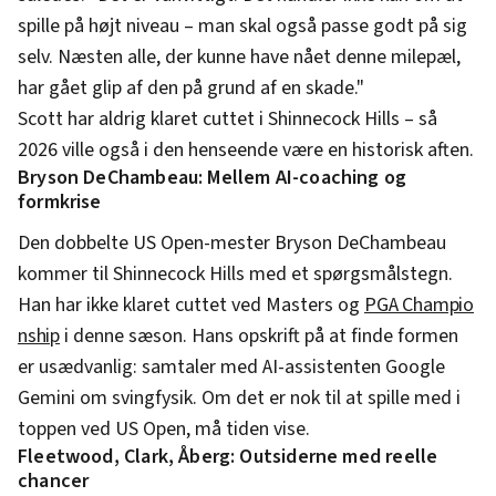
spille på højt niveau – man skal også passe godt på sig
selv. Næsten alle, der kunne have nået denne milepæl,
har gået glip af den på grund af en skade."
Scott har aldrig klaret cuttet i Shinnecock Hills – så
2026 ville også i den henseende være en historisk aften.
Bryson DeChambeau: Mellem AI-coaching og
formkrise
Den dobbelte US Open-mester Bryson DeChambeau
kommer til Shinnecock Hills med et spørgsmålstegn.
Han har ikke klaret cuttet ved Masters og
PGA Champio
nship
i denne sæson. Hans opskrift på at finde formen
er usædvanlig: samtaler med AI-assistenten Google
Gemini om svingfysik. Om det er nok til at spille med i
toppen ved US Open, må tiden vise.
Fleetwood, Clark, Åberg: Outsiderne med reelle
chancer