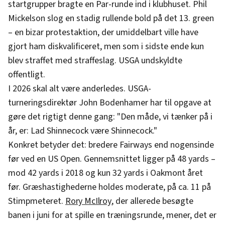
startgrupper bragte en Par-runde ind i klubhuset. Phil
Mickelson slog en stadig rullende bold på det 13. green
– en bizar protestaktion, der umiddelbart ville have
gjort ham diskvalificeret, men som i sidste ende kun
blev straffet med straffeslag. USGA undskyldte
offentligt.
I 2026 skal alt være anderledes. USGA-
turneringsdirektør John Bodenhamer har til opgave at
gøre det rigtigt denne gang: "Den måde, vi tænker på i
år, er: Lad Shinnecock være Shinnecock."
Konkret betyder det: bredere Fairways end nogensinde
før ved en US Open. Gennemsnittet ligger på 48 yards –
mod 42 yards i 2018 og kun 32 yards i Oakmont året
før. Græshastighederne holdes moderate, på ca. 11 på
Stimpmeteret.
Rory McIlroy
, der allerede besøgte
banen i juni for at spille en træningsrunde, mener, det er