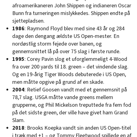
afroamerikaneren John Shippen og indianeren Oscar
Bunn fra turneringen mislykkedes. Shippen endte på
sjettepladsen.
1986
: Raymond Floyd blev med sine 43 år og 284
dage den dengang ældste US Open-mester. En
nordøstlig storm fejede over banen, og
gennemsnittet lå på over 75 slag i første runde.
1995
: Corey Pavin slog et uforglemmeligt 4-Wood
fra over 200 yards til 18. green – det vindende slag.
Og en 19-årig Tiger Woods debuterede i US Open,
men måtte opgive på grund af en skade.
2004
: Retief Goosen vandt med et gennemsnit på
78,7 slag. USGA måtte vande greens mellem
grupperne, og Phil Mickelson treputtede fra fem fod
på det sidste green, der ville have givet ham Grand
Slam.
2018
: Brooks Koepka vandt sin anden US Open-titel
i træk med +1 – og Tommy Fleetwood spillede en af