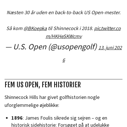
Næsten 30 år uden en back-to-back US Open-mester.
Så kom
@BKoepka
til Shinnecock i 2018.
pic.twitter.co
m/HKHeSKWcmv
— U.S. Open (@usopengolf)
13. juni 202
6
FEM US OPEN, FEM HISTORIER
Shinnecock Hills har givet golfhistorien nogle
uforglemmelige øjeblikke:
1896
: James Foulis sikrede sig sejren – og en
historisk sidehistorie: Forsøget på at udelukke