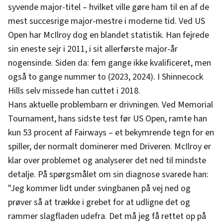
syvende major-titel – hvilket ville gøre ham til en af de
mest succesrige major-mestre i moderne tid. Ved US
Open har McIlroy dog en blandet statistik. Han fejrede
sin eneste sejr i 2011, i sit allerførste major-år
nogensinde. Siden da: fem gange ikke kvalificeret, men
også to gange nummer to (2023, 2024). I Shinnecock
Hills selv missede han cuttet i 2018.
Hans aktuelle problembarn er drivningen. Ved Memorial
Tournament, hans sidste test før US Open, ramte han
kun 53 procent af Fairways – et bekymrende tegn for en
spiller, der normalt dominerer med Driveren. McIlroy er
klar over problemet og analyserer det ned til mindste
detalje. På spørgsmålet om sin diagnose svarede han:
"Jeg kommer lidt under svingbanen på vej ned og
prøver så at trække i grebet for at udligne det og
rammer slagfladen udefra. Det må jeg få rettet op på