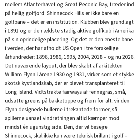
mellem Atlanterhavet og Great Peconic Bay, træder ind
på hellig golfjord. Shinnecock Hills er ikke bare en
golfbane – det er en institution. Klubben blev grundlagt
i 1891 og er den ældste stadig aktive golfklub i Amerika
på sin oprindelige placering. Og det er den eneste bane
i verden, der har afholdt US Open i tre forskellige
århundreder: 1896, 1986, 1995, 2004, 2018 – og nu 2026.
Det nuværende layout, der blev skabt af arkitekten
William Flynn i årene 1930 og 1931, virker som et stykke
skotsk kystlandskab, der er blevet transplanteret til
Long Island. Vidtstrakte fairways af fennegras, små,
udsatte greens på bakketoppe og frem for alt: vinden.
Flynn designede hullerne i trekantede former, så
spillerne uanset vindretningen altid kæmper mod
mindst én ugunstig side. Den, der vil besejre
Shinnecock, skal ikke kun være teknisk brillant i golf –