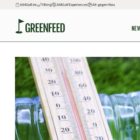
All4Golf.de
Fitting
All4Golf Experiences
Alt-gegen-Neu
NE