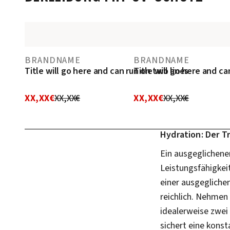
BRANDNAME
BRANDNAME
Title will go here and can run on two lines
Title will go here and ca
XX,XX€
XX,XX€
XX,XX€
XX,XX€
Hydration: Der Tr
Ein ausgeglichener
Leistungsfähigkeit
einer ausgeglichen
reichlich. Nehmen 
idealerweise zwei 
sichert eine konst