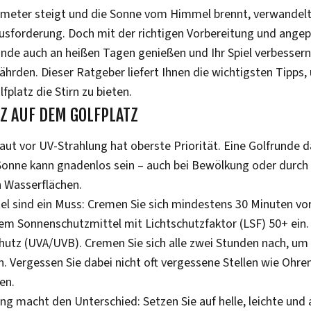
ter steigt und die Sonne vom Himmel brennt, verwandelt s
ausforderung. Doch mit der richtigen Vorbereitung und ange
unde auch an heißen Tagen genießen und Ihr Spiel verbessern
ährden. Dieser Ratgeber liefert Ihnen die wichtigsten Tipps,
platz die Stirn zu bieten.
 AUF DEM GOLFPLATZ
Haut vor UV-Strahlung hat oberste Priorität. Eine Golfrunde 
Sonne kann gnadenlos sein – auch bei Bewölkung oder durch 
n Wasserflächen.
l sind ein Muss: Cremen Sie sich mindestens 30 Minuten vo
em Sonnenschutzmittel mit Lichtschutzfaktor (LSF) 50+ ein. 
hutz (UVA/UVB). Cremen Sie sich alle zwei Stunden nach, um
n. Vergessen Sie dabei nicht oft vergessene Stellen wie Ohr
en.
ung macht den Unterschied: Setzen Sie auf helle, leichte un