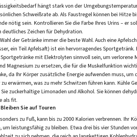
Flüssigkeitsbedarf hängt stark von der Umgebungstemperatur,
sönlichen Schweißrate ab. Als Faustregel können bei Hitze b
de nötig sein. Kontrollieren Sie die Farbe Ihres Urins – er sol
in deutliches Zeichen für Dehydration.
 Wahl der Getränke immer die beste Wahl. Auch eine Apfelsch
sser, ein Teil Apfelsaft) ist ein hervorragendes Sportgetränk.
Sportgetränke mit Elektrolyten sinnvoll sein, um verlorene M
nd Magnesium zu ersetzen, die für die Muskelfunktion wicht
änke, da Ihr Körper zusätzliche Energie aufwenden muss, um 
zu erwärmen, was zu mehr Schwitzen führen kann. Kühle Ge
 Sie zuckerhaltige Limonaden und Alkohol. Sie können dehyd
als fit.
 Bleiben Sie auf Touren
sonders zu Fuß, kann bis zu 2000 Kalorien verbrennen. Ihr K
 um leistungsfähig zu bleiben. Etwa drei bis vier Stunden v
ahlzeit zu sich nehmen, die reich an langkettigen Kohlenhyd