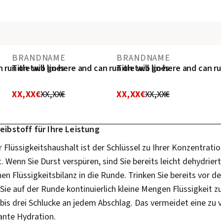
BRANDNAME
BRANDNAME
n run on two lines
Title will go here and can run on two lines
Title will go here and can r
XX,XX€
XX,XX€
XX,XX€
XX,XX€
eibstoff für Ihre Leistung
 Flüssigkeitshaushalt ist der Schlüssel zu Ihrer Konzentrati
. Wenn Sie Durst verspüren, sind Sie bereits leicht dehydriert
en Flüssigkeitsbilanz in die Runde. Trinken Sie bereits vor 
Sie auf der Runde kontinuierlich kleine Mengen Flüssigkeit zu
bis drei Schlucke an jedem Abschlag. Das vermeidet eine zu 
ante Hydration.