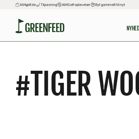
All4golf.de
Tilpasning
All4Golf-oplevelser
Byt gammelt til nyt
NYHE
#
TIGER WO