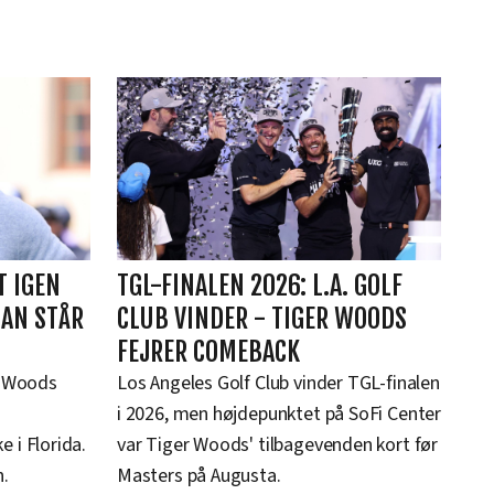
T IGEN
TGL-FINALEN 2026: L.A. GOLF
HAN STÅR
CLUB VINDER - TIGER WOODS
FEJRER COMEBACK
r Woods
Los Angeles Golf Club vinder TGL-finalen
i 2026, men højdepunktet på SoFi Center
e i Florida.
var Tiger Woods' tilbagevenden kort før
n.
Masters på Augusta.