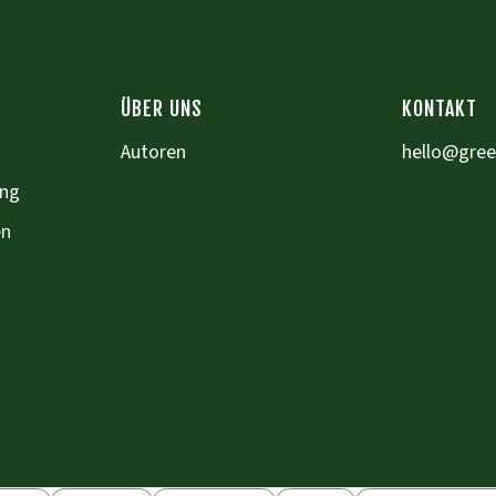
ÜBER UNS
KONTAKT
Autoren
hello@gre
ung
en