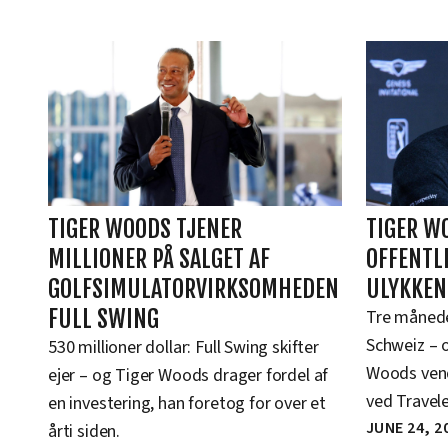
TIGER WOODS TJENER
TIGER W
MILLIONER PÅ SALGET AF
OFFENTL
GOLFSIMULATORVIRKSOMHEDEN
ULYKKEN 
FULL SWING
Tre månede
Schweiz – o
530 millioner dollar: Full Swing skifter
Woods vende
ejer – og Tiger Woods drager fordel af
ved Travel
en investering, han foretog for over et
JUNE 24, 2
årti siden.