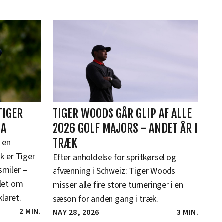
TIGER
TIGER WOODS GÅR GLIP AF ALLE
SA
2026 GOLF MAJORS - ANDET ÅR I
TRÆK
 en
ik er Tiger
Efter anholdelse for spritkørsel og
smiler –
afvænning i Schweiz: Tiger Woods
let om
misser alle fire store turneringer i en
laret.
sæson for anden gang i træk.
2 MIN.
MAY 28, 2026
3 MIN.