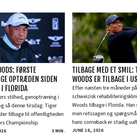
OODS: FØRSTE
TILBAGE MED ET SMIL: 
IGE OPTRÆDEN SIDEN
WOODS ER TILBAGE I U
I FLORIDA
Efter næsten tre måneder på
schweizisk rehabiliteringsklin
rs stilhed, genoptræning i
Woods tilbage i Florida. Han 
g så denne tirsdag: Tiger
men retssagen og spørgsmå
r tilbage til offentligheden
hans comeback er stadig uafk
ers Championship.
JUNE 16, 2026
026
3 MIN.