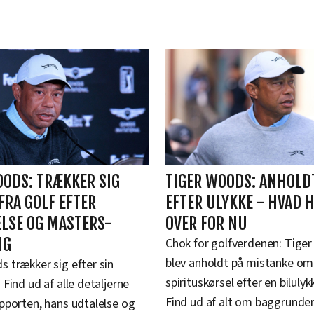
OODS: TRÆKKER SIG
TIGER WOODS: ANHOLD
FRA GOLF EFTER
EFTER ULYKKE - HVAD 
LSE OG MASTERS-
OVER FOR NU
NG
Chok for golfverdenen: Tige
blev anholdt på mistanke om
 trækker sig efter sin
spirituskørsel efter en bilulykk
 Find ud af alle detaljerne
Find ud af alt om baggrunde
pporten, hans udtalelse og