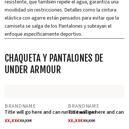
resistente, que también repele el agua, garantiza una
movilidad sin restricciones. Detalles como la cintura
elástica con agarre están pensados para evitar que la
camiseta se salga de los Pantalones y subrayan el
enfoque específicamente deportivo.
CHAQUETA Y PANTALONES DE
UNDER ARMOUR
BRANDNAME
BRANDNAME
Title will go here and can run on two lines
Title will go here and can r
XX,XX€
XX,XX€
XX,XX€
XX,XX€