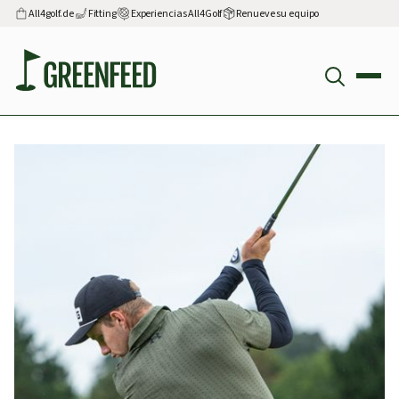
All4golf.de
Fitting
Experiencias All4Golf
Renueve su equipo