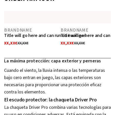
BRANDNAME
BRANDNAME
Title will go here and can run on two lines
Title will go here and can r
XX,XX€
XX,XX€
XX,XX€
XX,XX€
La máxima protección: capa exterior y perneras
Cuando el viento, la lluvia intensa o las temperaturas
bajo cero entran en juego, las capas exteriores son
necesarias para proporcionar una protección eficaz
contra los elementos.
El escudo protector: la chaqueta Driver Pro
La chaqueta Driver Pro combina varias tecnologías para
su uso en condiciones adversas. Está equipada con la