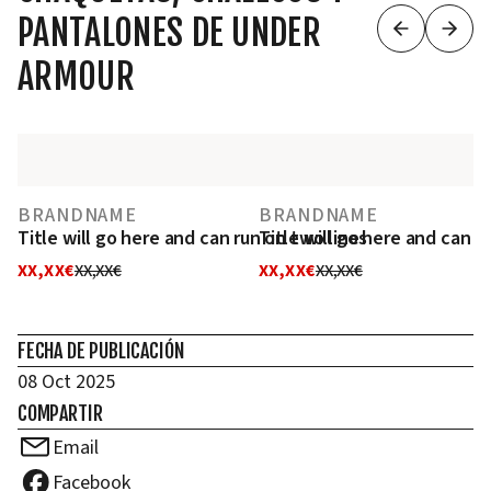
PANTALONES DE UNDER
ARMOUR
BRANDNAME
BRANDNAME
Title will go here and can run on two lines
Title will go here and can r
XX,XX€
XX,XX€
XX,XX€
XX,XX€
FECHA DE PUBLICACIÓN
08 Oct 2025
COMPARTIR
Email
Facebook