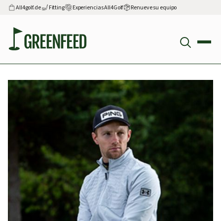
All4golf.de
Fitting
Experiencias All4Golf
Renueve su equipo