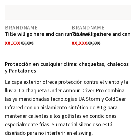
BRANDNAME
BRANDNAME
Title will go here and can run on two lines
Title will go here and can r
XX,XX€
XX,XX€
XX,XX€
XX,XX€
Protección en cualquier clima: chaquetas, chalecos
y Pantalones
La capa exterior ofrece protección contra el viento y la
lluvia. La chaqueta Under Armour Driver Pro combina
las ya mencionadas tecnologías UA Storm y ColdGear
Infrared con un aislamiento sintético de 80 g para
mantener calientes a los golfistas en condiciones
especialmente frías. Su material silencioso está
diseñado para no interferir en el swing.