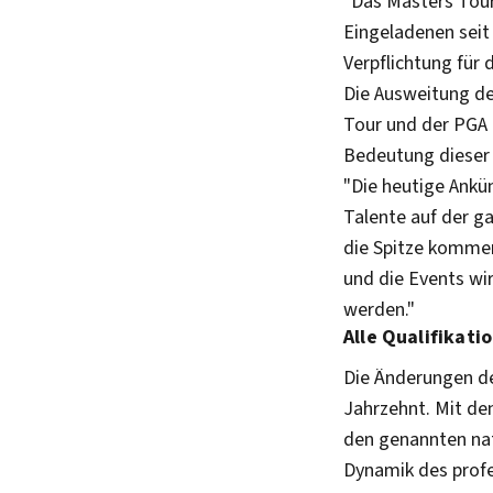
"Das Masters Tour
Eingeladenen sei
Verpflichtung für
Die Ausweitung de
Tour und der PGA T
Bedeutung dieser 
"Die heutige Ankü
Talente auf der g
die Spitze kommen.
und die Events wi
werden."
Alle Qualifikati
Die Änderungen der
Jahrzehnt. Mit den
den genannten nat
Dynamik des profe