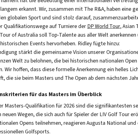
nament hat die Bedeutung einer internationalen Vertretung
t langem erkannt. Wir, zusammen mit The R&A, haben eine 
 den globalen Sport und sind stolz darauf, zusammenzuarbeit
r Qualifikationswege auf Turniere der
DP World Tour
, Asian 
our of Australia soll Top-Talente aus aller Welt anerkennen
historischen Events hervorheben. Ridley fügte hinzu:
ndigung stärkt die gemeinsame Vision unserer Organisatione
anzen Welt zu belohnen, die bei historischen nationalen Ope
 Wir hoffen, dass diese formelle Anerkennung ein helles Lich
rft, die sie beim Masters und The Open ab dem nächsten Jah
onskriterien für das Masters im Überblick
 Masters-Qualifikation für 2026 sind die signifikantesten s
 neuen Wegen, die sich auch für Spieler der LIV Golf Tour erö
ionalen Opens teilnehmen, reagieren Augusta National und 
ssionellen Golfsports.