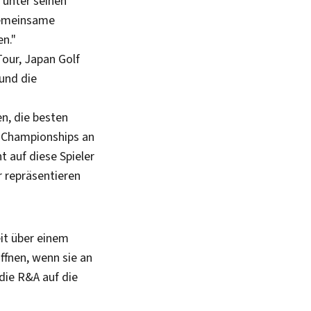
 unter seinen
gemeinsame
en."
Tour, Japan Golf
 und die
n, die besten
n Championships an
t auf diese Spieler
r repräsentieren
eit über einem
ffnen, wenn sie an
die R&A auf die