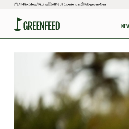
All4Golf.de
Fitting
All4Golf Experiences
Alt-gegen-Neu
NE