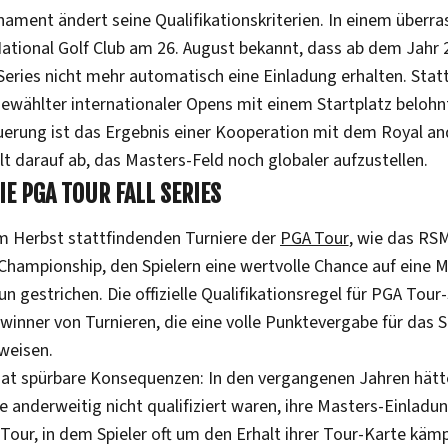
ament ändert seine Qualifikationskriterien. In einem überra
ational Golf Club am 26. August bekannt, dass ab dem Jahr 
 Series nicht mehr automatisch eine Einladung erhalten. Sta
ewählter internationaler Opens mit einem Startplatz belohn
erung ist das Ergebnis einer Kooperation mit dem Royal and
lt darauf ab, das Masters-Feld noch globaler aufzustellen.
IE PGA TOUR FALL SERIES
im Herbst stattfindenden Turniere der
PGA Tour
, wie das RSM
hampionship, den Spielern eine wertvolle Chance auf eine 
n gestrichen. Die offizielle Qualifikationsregel für PGA Tour
ewinner von Turnieren, die eine volle Punktevergabe für das
weisen.
at spürbare Konsequenzen: In den vergangenen Jahren hätt
ie anderweitig nicht qualifiziert waren, ihre Masters-Einladu
ur, in dem Spieler oft um den Erhalt ihrer Tour-Karte kämpf