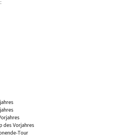
:
rjahres
rjahres
Vorjahres
ip des Vorjahres
isonende-Tour