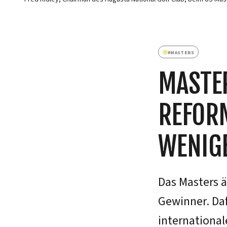
#
MASTERS
MASTER
REFORM
WENIG
Das Masters ä
Gewinner. Daf
international