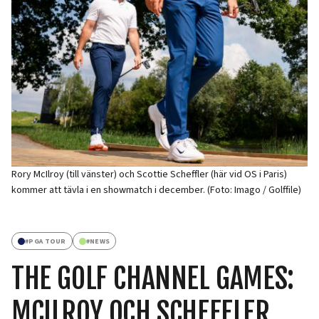
Rory McIlroy (till vänster) och Scottie Scheffler (här vid OS i Paris)
kommer att tävla i en showmatch i december. (Foto: Imago / Golffile)
#
PGA TOUR
#
NEWS
THE GOLF CHANNEL GAMES:
MCILROY OCH SCHEFFLER