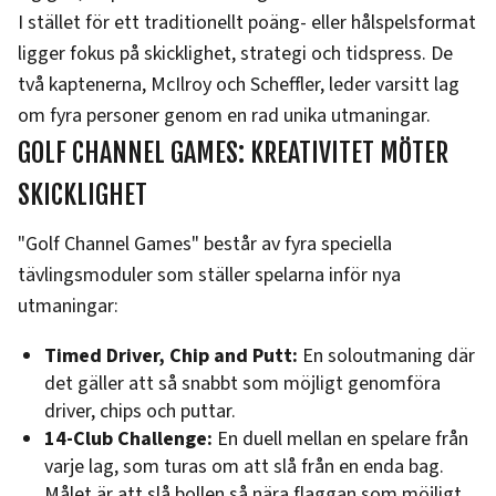
I stället för ett traditionellt poäng- eller hålspelsformat
ligger fokus på skicklighet, strategi och tidspress. De
två kaptenerna, McIlroy och Scheffler, leder varsitt lag
om fyra personer genom en rad unika utmaningar.
GOLF CHANNEL GAMES: KREATIVITET MÖTER
SKICKLIGHET
"Golf Channel Games" består av fyra speciella
tävlingsmoduler som ställer spelarna inför nya
utmaningar:
Timed Driver, Chip and Putt:
En soloutmaning där
det gäller att så snabbt som möjligt genomföra
driver, chips och puttar.
14-Club Challenge:
En duell mellan en spelare från
varje lag, som turas om att slå från en enda bag.
Målet är att slå bollen så nära flaggan som möjligt.