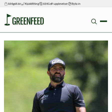
All4golf.de
Klubbfitting
All4Golf-upplevelser
Byta in