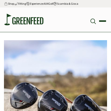
Shop
Fitting
Esperienze All4Golf
Scambia & Gioca