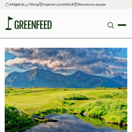
All4golf.de
Fitting
Experiencias All4Golf
Renueve su equipo