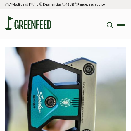
All4golf.de
Fitting
Experiencias All4Golf
Renueve su equipo