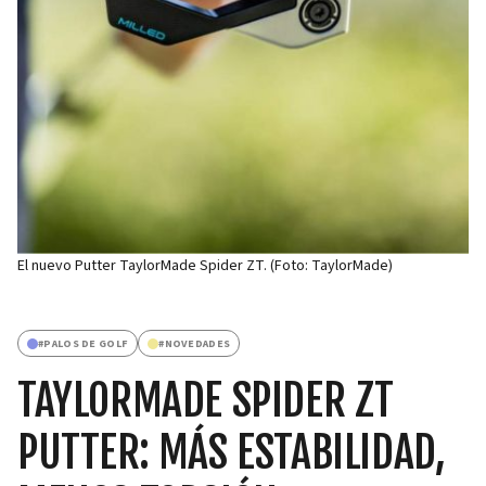
El nuevo Putter TaylorMade Spider ZT. (Foto: TaylorMade)
#
PALOS DE GOLF
#
NOVEDADES
TAYLORMADE SPIDER ZT
PUTTER: MÁS ESTABILIDAD,