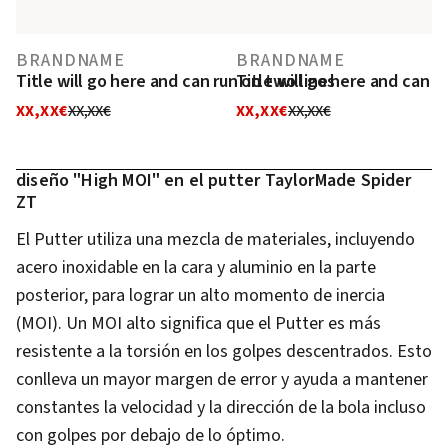
BRANDNAME
BRANDNAME
Title will go here and can run on two lines
Title will go here and can r
XX,XX€
XX,XX€
XX,XX€
XX,XX€
diseño "High MOI" en el putter TaylorMade Spider
ZT
El Putter utiliza una mezcla de materiales, incluyendo
acero inoxidable en la cara y aluminio en la parte
posterior, para lograr un alto momento de inercia
(MOI). Un MOI alto significa que el Putter es más
resistente a la torsión en los golpes descentrados. Esto
conlleva un mayor margen de error y ayuda a mantener
constantes la velocidad y la dirección de la bola incluso
con golpes por debajo de lo óptimo.