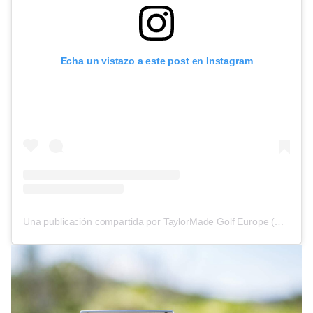
Echa un vistazo a este post en Instagram
Una publicación compartida por TaylorMade Golf Europe (@taylormade_tour)