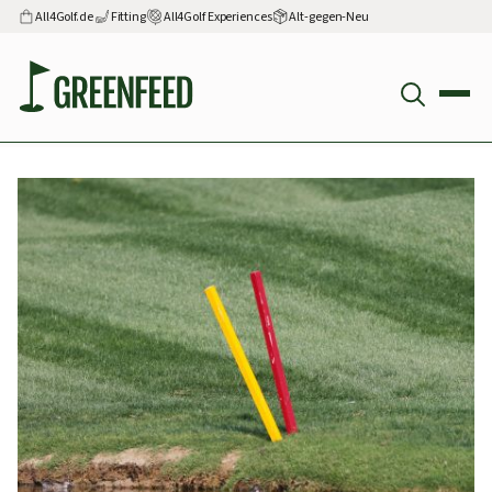
All4Golf.de
Fitting
All4Golf Experiences
Alt-gegen-Neu