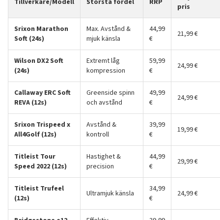
Tillverkare/Modell
Största fördel
RRP
pris
Srixon Marathon
Max. Avstånd &
44,99
21,99 €
Soft (24s)
mjuk känsla
€
Wilson DX2 Soft
Extremt låg
59,99
24,99 €
(24s)
kompression
€
Callaway ERC Soft
Greenside spinn
49,99
24,99 €
REVA (12s)
och avstånd
€
Srixon Trispeed x
Avstånd &
39,99
19,99 €
All4Golf (12s)
kontroll
€
Titleist Tour
Hastighet &
44,99
29,99 €
Speed 2022 (12s)
precision
€
Titleist Trufeel
34,99
Ultramjuk känsla
24,99 €
(12s)
€