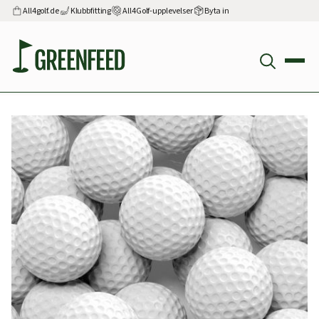
All4golf.de
Klubbfitting
All4Golf-upplevelser
Byta in