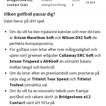
Bridgestone e12
Effektiv
39,99
29,99 €
Contact (12s)
energiöverföring
€
Vilken golfboll passar dig?
Valet beror på ditt spel:
Om du vill ha den mjukaste känslan och mer distans
är
Srixon Marathon Soft
och
Wilson DX2 Soft
de
perfekta kompanjonerna.
För golfare som letar efter mer mångsidighet och
spinn runt greenen erbjuder
Callaway ERC Soft
och
Srixon Trispeed x All4Golf
en utmärkt balans
mellan längd och kontroll.
Om du letar efter en premiumboll som presterar på
varje slag är
Titleist Tour Speed
och
Titleist
Trufeel
utmärkta val.
Om du vill ha en innovativ teknik som främjar
avstånd och rakare skott är
Bridgestone e12
Contact
värd att titta på.