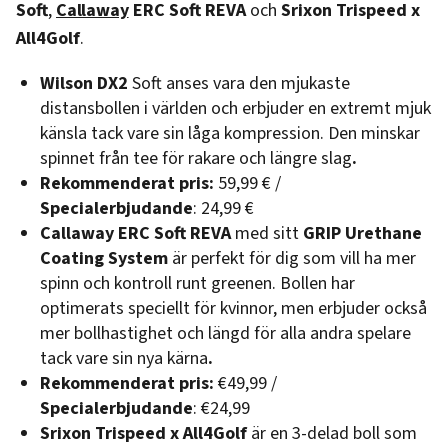
Soft
,
Callaway
ERC Soft REVA
och
Srixon Trispeed x
All4Golf
.
Wilson DX2
Soft anses vara den mjukaste
distansbollen i världen och erbjuder en extremt mjuk
känsla tack vare sin låga kompression. Den minskar
spinnet från tee för rakare och längre slag
.‍
Rekommenderat
pris:
59,99 € /
Specialerbjudande
: 24,99 €
Callaway ERC Soft REVA
med sitt
GRIP Urethane
Coating System
är perfekt för dig som vill ha mer
spinn och kontroll runt greenen. Bollen har
optimerats speciellt för kvinnor, men erbjuder också
mer bollhastighet och längd för alla andra spelare
tack vare sin nya kärna
.‍
Rekommenderat
pris:
€49,99 /
Specialerbjudande
: €24,99
Srixon Trispeed x All4Golf
är en 3-delad boll som