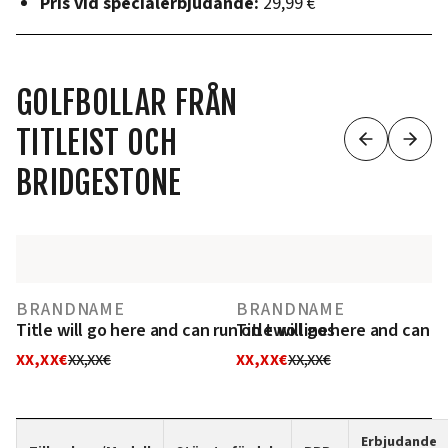
Pris vid specialerbjudande:
29,99 €
GOLFBOLLAR FRÅN
TITLEIST OCH
BRIDGESTONE
BRANDNAME
BRANDNAME
Title will go here and can run on two lines
Title will go here and can r
XX,XX€
XX,XX€
XX,XX€
XX,XX€
Erbjudande