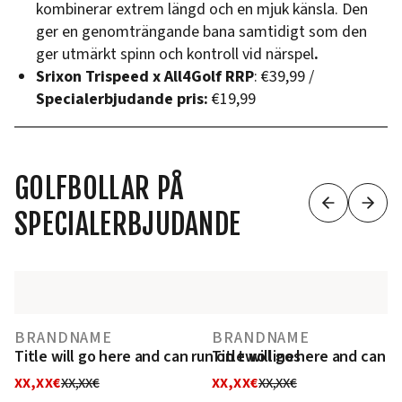
kombinerar extrem längd och en mjuk känsla. Den
ger en genomträngande bana samtidigt som den
ger utmärkt spinn och kontroll vid närspel
.‍
Srixon Trispeed x All4Golf RRP
: €39,99 /
Specialerbjudande pris:
€19,99
GOLFBOLLAR PÅ
SPECIALERBJUDANDE
BRANDNAME
BRANDNAME
Title will go here and can run on two lines
Title will go here and can r
XX,XX€
XX,XX€
XX,XX€
XX,XX€