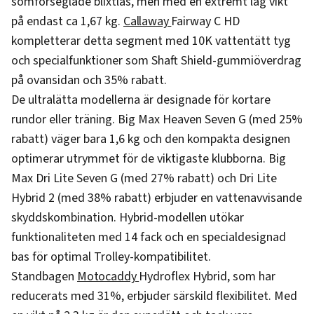
sömförseglade blixtlås, men med en extremt låg vikt
på endast ca 1,67 kg.
Callaway
Fairway C HD
kompletterar detta segment med 10K vattentätt tyg
och specialfunktioner som Shaft Shield-gummiöverdrag
på ovansidan och 35% rabatt.
De ultralätta modellerna är designade för kortare
rundor eller träning. Big Max Heaven Seven G (med 25%
rabatt) väger bara 1,6 kg och den kompakta designen
optimerar utrymmet för de viktigaste klubborna. Big
Max Dri Lite Seven G (med 27% rabatt) och Dri Lite
Hybrid 2 (med 38% rabatt) erbjuder en vattenavvisande
skyddskombination. Hybrid-modellen utökar
funktionaliteten med 14 fack och en specialdesignad
bas för optimal Trolley-kompatibilitet.
Standbagen
Motocaddy
Hydroflex Hybrid, som har
reducerats med 31%, erbjuder särskild flexibilitet. Med