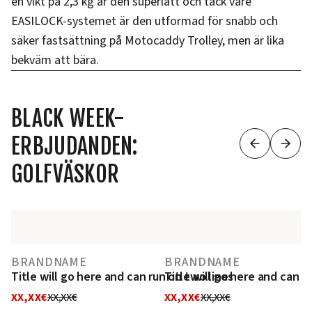
en vikt på 2,3 kg är den superlätt och tack vare
EASILOCK-systemet är den utformad för snabb och
säker fastsättning på Motocaddy Trolley, men är lika
bekväm att bära.
BLACK WEEK-
ERBJUDANDEN:
GOLFVÄSKOR
BRANDNAME
BRANDNAME
Title will go here and can run on two lines
Title will go here and can r
XX,XX€
XX,XX€
XX,XX€
XX,XX€