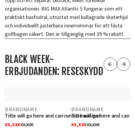
topp och ett separat skofack, vilket förenklar
organisationen. BIG MAX Atlantis S fungerar som ett
praktiskt basfodral, utrustat med kullagrade skaterhjul
och individuellt justerbara innerremmar för att fästa
golfbagen säkert. Den är tillgänglig med 39 % rabatt.
BLACK WEEK-
ERBJUDANDEN: RESESKYDD
BRANDNAME
BRANDNAME
Title will go here and can run on two lines
Title will go here and can r
XX,XX€
XX,XX€
XX,XX€
XX,XX€