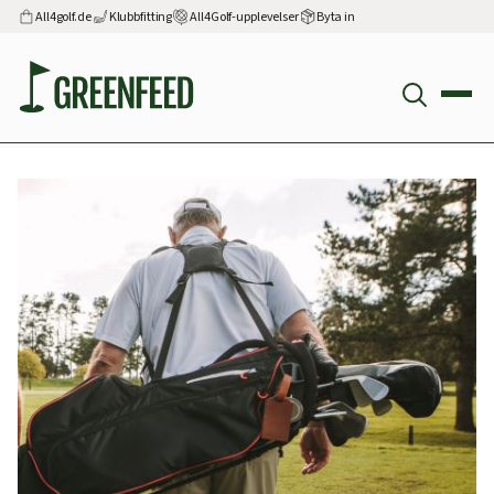
All4golf.de
Klubbfitting
All4Golf-upplevelser
Byta in