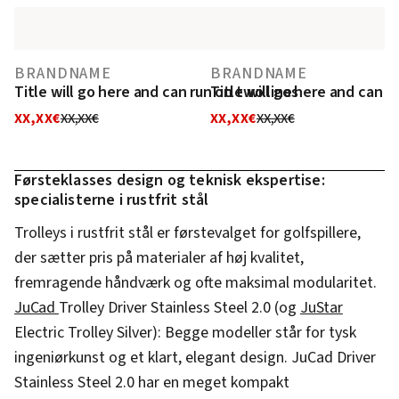
BRANDNAME
BRANDNAME
Title will go here and can run on two lines
Title will go here and can r
XX,XX€
XX,XX€
XX,XX€
XX,XX€
Førsteklasses design og teknisk ekspertise:
specialisterne i rustfrit stål
Trolleys i rustfrit stål er førstevalget for golfspillere,
der sætter pris på materialer af høj kvalitet,
fremragende håndværk og ofte maksimal modularitet.
JuCad
Trolley Driver Stainless Steel 2.0 (og
JuStar
Electric Trolley Silver): Begge modeller står for tysk
ingeniørkunst og et klart, elegant design. JuCad Driver
Stainless Steel 2.0 har en meget kompakt