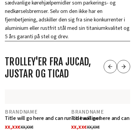
sædvanlige kørehjælpemidler som parkerings- og
nedkørselsbremser. Selv om den ikke har en
fjernbetjening, adskiller den sig fra sine konkurrenter i
aluminium eller rustfrit stål med sin titaniumkvalitet og
5 års garanti på stel og drev.
TROLLEY'ER FRA JUCAD,
JUSTAR OG TICAD
BRANDNAME
BRANDNAME
Title will go here and can run on two lines
Title will go here and can r
XX,XX€
XX,XX€
XX,XX€
XX,XX€