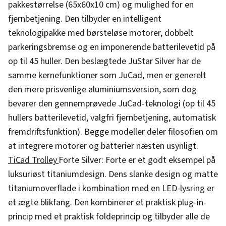
pakkestørrelse (65x60x10 cm) og mulighed for en
fjernbetjening. Den tilbyder en intelligent
teknologipakke med børsteløse motorer, dobbelt
parkeringsbremse og en imponerende batterilevetid på
op til 45 huller. Den beslægtede JuStar Silver har de
samme kernefunktioner som JuCad, men er generelt
den mere prisvenlige aluminiumsversion, som dog
bevarer den gennemprøvede JuCad-teknologi (op til 45
hullers batterilevetid, valgfri fjernbetjening, automatisk
fremdriftsfunktion). Begge modeller deler filosofien om
at integrere motorer og batterier næsten usynligt.
TiCad Trolley
Forte Silver: Forte er et godt eksempel på
luksuriøst titaniumdesign. Dens slanke design og matte
titaniumoverflade i kombination med en LED-lysring er
et ægte blikfang. Den kombinerer et praktisk plug-in-
princip med et praktisk foldeprincip og tilbyder alle de