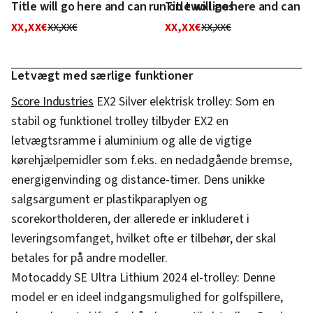
Title will go here and can run on two lines
Title will go here and can r
XX,XX€
XX,XX€
XX,XX€
XX,XX€
Letvægt med særlige funktioner
Score Industries
EX2 Silver elektrisk trolley: Som en
stabil og funktionel trolley tilbyder EX2 en
letvægtsramme i aluminium og alle de vigtige
kørehjælpemidler som f.eks. en nedadgående bremse,
energigenvinding og distance-timer. Dens unikke
salgsargument er plastikparaplyen og
scorekortholderen, der allerede er inkluderet i
leveringsomfanget, hvilket ofte er tilbehør, der skal
betales for på andre modeller.
Motocaddy SE Ultra Lithium 2024 el-trolley: Denne
model er en ideel indgangsmulighed for golfspillere,