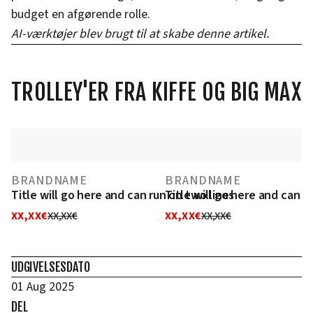
budget en afgørende rolle.
AI-værktøjer blev brugt til at skabe denne artikel.
TROLLEY'ER FRA KIFFE OG BIG MAX
BRANDNAME
BRANDNAME
Title will go here and can run on two lines
Title will go here and can r
XX,XX€
XX,XX€
XX,XX€
XX,XX€
UDGIVELSESDATO
01 Aug 2025
DEL