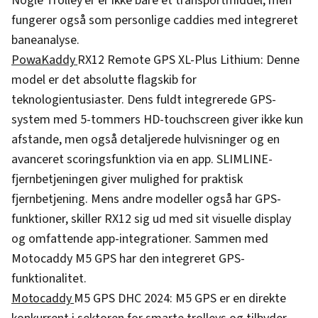
Nogle Trolley'er er ikke bare et transportmiddel, men
fungerer også som personlige caddies med integreret
baneanalyse.
PowaKaddy
RX12 Remote GPS XL-Plus Lithium: Denne
model er det absolutte flagskib for
teknologientusiaster. Dens fuldt integrerede GPS-
system med 5-tommers HD-touchscreen giver ikke kun
afstande, men også detaljerede hulvisninger og en
avanceret scoringsfunktion via en app. SLIMLINE-
fjernbetjeningen giver mulighed for praktisk
fjernbetjening. Mens andre modeller også har GPS-
funktioner, skiller RX12 sig ud med sit visuelle display
og omfattende app-integrationer. Sammen med
Motocaddy M5 GPS har den integreret GPS-
funktionalitet.
Motocaddy
M5 GPS DHC 2024: M5 GPS er en direkte