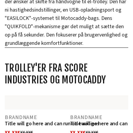
der ønsker at skifte fra håndvogne til el-trolley. Den har
ni hastighedsindstillinger, en USB-opladningsport og
"EASILOCK"-systemet til Motocaddy-bags. Dens
"QUIKFOLD"-mekanisme gør det muligt at sætte den
op på få sekunder. Den fokuserer på brugervenlighed og
grundlæggende komfortfunktioner.
TROLLEY'ER FRA SCORE
INDUSTRIES OG MOTOCADDY
BRANDNAME
BRANDNAME
Title will go here and can run on two lines
Title will go here and can r
XX,XX€
XX,XX€
XX,XX€
XX,XX€