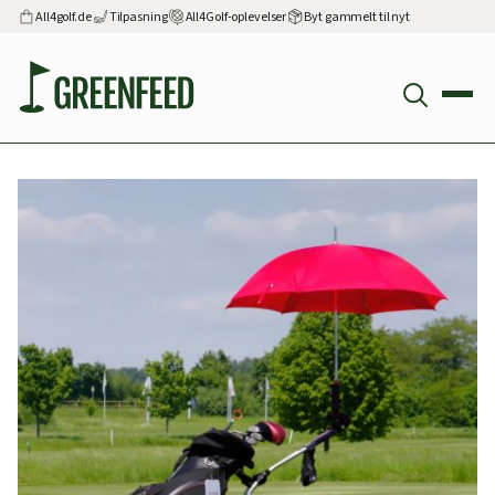
All4golf.de
Tilpasning
All4Golf-oplevelser
Byt gammelt til nyt