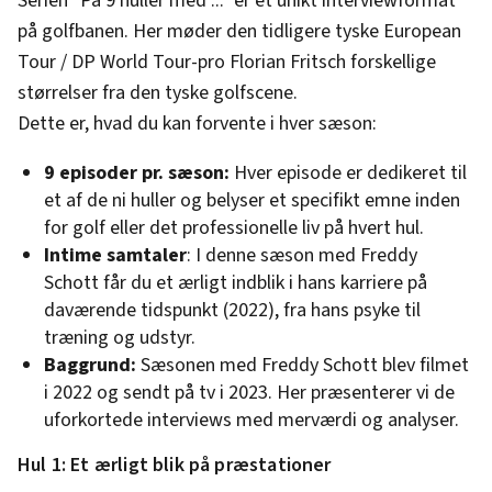
Serien "På 9 huller med ..." er et unikt interviewformat
på golfbanen. Her møder den tidligere tyske European
Tour / DP World Tour-pro Florian Fritsch forskellige
størrelser fra den tyske golfscene.
Dette er, hvad du kan forvente i hver sæson:
9 episoder pr. sæson:
Hver episode er dedikeret til
et af de ni huller og belyser et specifikt emne inden
for golf eller det professionelle liv på hvert hul.
Intime samtaler
: I denne sæson med Freddy
Schott får du et ærligt indblik i hans karriere på
daværende tidspunkt (2022), fra hans psyke til
træning og udstyr.
Baggrund:
Sæsonen med Freddy Schott blev filmet
i 2022 og sendt på tv i 2023. Her præsenterer vi de
uforkortede interviews med merværdi og analyser.
Hul 1: Et ærligt blik på præstationer