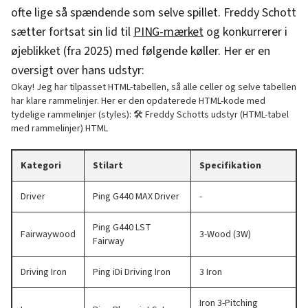
ofte lige så spændende som selve spillet. Freddy Schott
sætter fortsat sin lid til
PING-mærket
og konkurrerer i
øjeblikket (fra 2025) med følgende køller. Her er en
oversigt over hans udstyr:
Okay! Jeg har tilpasset HTML-tabellen, så alle celler og selve tabellen
har klare rammelinjer. Her er den opdaterede HTML-kode med
tydelige rammelinjer (styles): 🛠️ Freddy Schotts udstyr (HTML-tabel
med rammelinjer) HTML
Kategori
Stilart
Specifikation
Driver
Ping G440 MAX Driver
-
Ping G440 LST
Fairwaywood
3-Wood (3W)
Fairway
Driving Iron
Ping iDi Driving Iron
3 Iron
Iron 3-Pitching