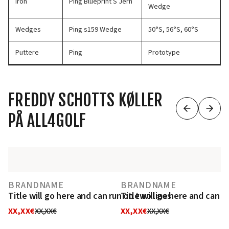
Iron
Ping Blueprint S Jern
Wedge
Wedges
Ping s159 Wedge
50°S, 56°S, 60°S
Puttere
Ping
Prototype
FREDDY SCHOTTS KØLLER
PÅ ALL4GOLF
BRANDNAME
BRANDNAME
Title will go here and can run on two lines
Title will go here and can r
XX,XX€
XX,XX€
XX,XX€
XX,XX€