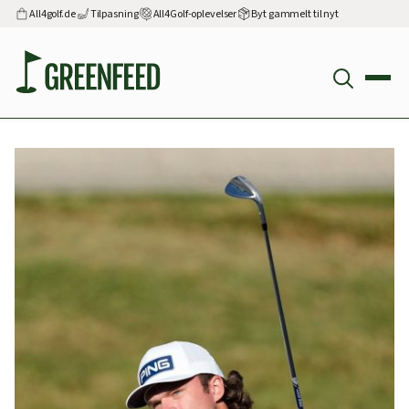
All4golf.de
Tilpasning
All4Golf-oplevelser
Byt gammelt til nyt