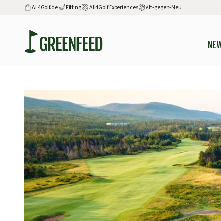
All4Golf.de
Fitting
All4Golf Experiences
Alt-gegen-Neu
NE