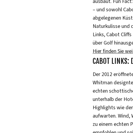
ausbaut. Fun Fact
– und sowohl Cabot
abgelegenen Küste
Naturkulisse und 
Links, Cabot Cliff
über Golf hinausg
Hier finden Sie we
CABOT LINKS:
Der 2012 eröffnet
Whitman designte P
echten schottische
unterhalb der Hot
Highlights wie de
aufwarten. Wind, 
zu einem echten Pr
empfohlen und soll