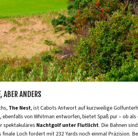
F, ABER ANDERS
chs,
The Nest
, ist Cabots Antwort auf kurzweilige Golfunterh
, ebenfalls von Whitman entworfen, bietet Spaß pur – ob al
er spektakuläres
Nachtgolf unter Flutlicht
. Die Bahnen sin
s finale Loch fordert mit 232 Yards noch einmal Präzision. B