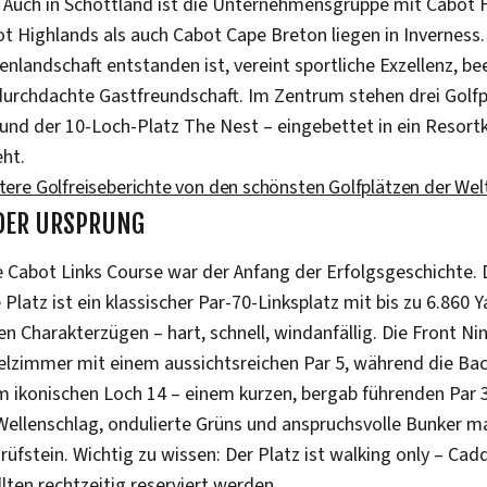
: Auch in Schottland ist die Unternehmensgruppe mit Cabot 
 Highlands als auch Cabot Cape Breton liegen in Inverness. 
nlandschaft entstanden ist, vereint sportliche Exzellenz, b
durchdachte Gastfreundschaft. Im Zentrum stehen drei Golfp
s und der 10-Loch-Platz The Nest – eingebettet in ein Resort
eht.
itere Golfreiseberichte von den schönsten Golfplätzen der Wel
 DER URSPRUNG
e Cabot Links Course war der Anfang der Erfolgsgeschichte.
latz ist ein klassischer Par-70-Linksplatz mit bis zu 6.860 
n Charakterzügen – hart, schnell, windanfällig. Die Front Ni
elzimmer mit einem aussichtsreichen Par 5, während die Bac
m ikonischen Loch 14 – einem kurzen, bergab führenden Par
Wellenschlag, ondulierte Grüns und anspruchsvolle Bunker m
üfstein. Wichtig zu wissen: Der Platz ist walking only – Ca
ten rechtzeitig reserviert werden.