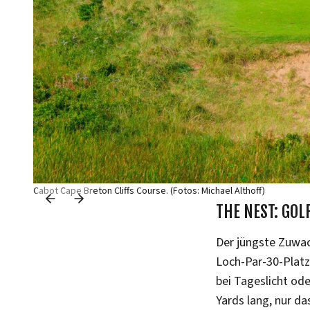
Cabot Cape Breton Cliffs Course. (Fotos: Michael Althoff)
THE NEST: GOL
Der jüngste Zuwa
Loch-Par-30-Platz
bei Tageslicht od
Yards lang, nur da