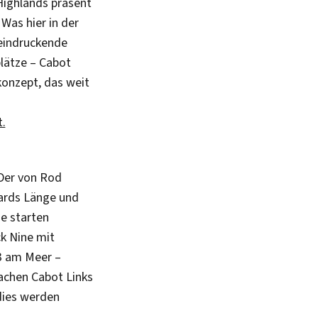
Highlands präsent
Was hier in der
eeindruckende
lätze – Cabot
konzept, das weit
t.
 Der von Rod
Yards Länge und
ne starten
k Nine mit
 3 am Meer –
achen Cabot Links
ddies werden