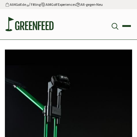
All4Golf.de
Fitting
All4Golf Experiences
Alt-gegen-Neu