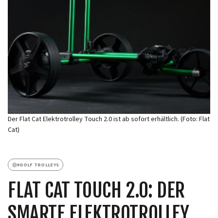
Der Flat Cat Elektrotrolley Touch 2.0 ist ab sofort erhältlich. (Foto: Flat
Cat)
#
GOLF TROLLEYS
FLAT CAT TOUCH 2.0: DER
SMARTE ELEKTROTROLLEY