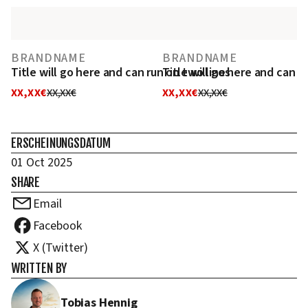
BRANDNAME
BRANDNAME
Title will go here and can run on two lines
Title will go here and can r
XX,XX€
XX,XX€
XX,XX€
XX,XX€
ERSCHEINUNGSDATUM
01 Oct 2025
SHARE
Email
Facebook
X (Twitter)
WRITTEN BY
Tobias Hennig