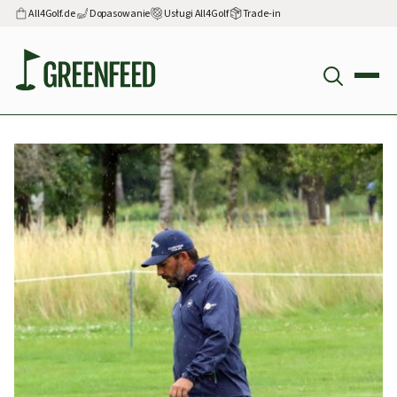
All4Golf.de
Dopasowanie
Usługi All4Golf
Trade-in