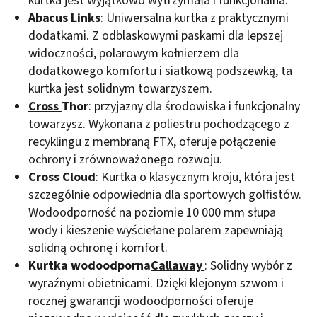
kurtka jest wyjątkowo wytrzymała i funkcjonalna.
Abacus
Links
: Uniwersalna kurtka z praktycznymi
dodatkami. Z odblaskowymi paskami dla lepszej
widoczności, polarowym kołnierzem dla
dodatkowego komfortu i siatkową podszewką, ta
kurtka jest solidnym towarzyszem.
Cross
Thor
: przyjazny dla środowiska i funkcjonalny
towarzysz. Wykonana z poliestru pochodzącego z
recyklingu z membraną FTX, oferuje połączenie
ochrony i zrównoważonego rozwoju.
Cross Cloud
: Kurtka o klasycznym kroju, która jest
szczególnie odpowiednia dla sportowych golfistów.
Wodoodporność na poziomie 10 000 mm słupa
wody i kieszenie wyściełane polarem zapewniają
solidną ochronę i komfort.
Kurtka wodoodporna
Callaway
: Solidny wybór z
wyraźnymi obietnicami. Dzięki klejonym szwom i
rocznej gwarancji wodoodporności oferuje