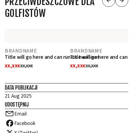
PRZECIWDESZCZOWE DLA
GOLFISTÓW
BRANDNAME
BRANDNAME
Title will go here and can run on two lines
Title will go here and can r
XX,XX€
XX,XX€
XX,XX€
XX,XX€
DATA PUBLIKACJI
21 Aug 2025
UDOSTĘPNIJ
Email
Facebook
X (Twitter)