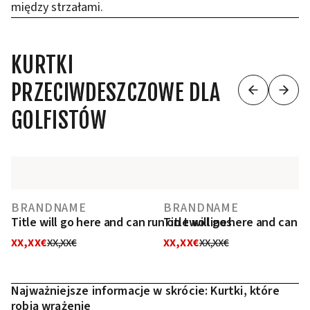
między strzałami.
KURTKI
PRZECIWDESZCZOWE DLA
GOLFISTÓW
BRANDNAME
BRANDNAME
Title will go here and can run on two lines
Title will go here and can r
XX,XX€
XX,XX€
XX,XX€
XX,XX€
Najważniejsze informacje w skrócie: Kurtki, które
robią wrażenie