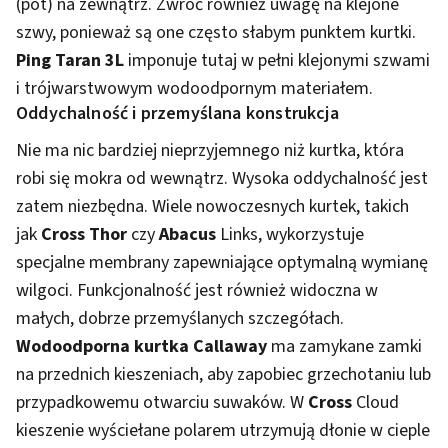
(pot) na zewnątrz. Zwróć również uwagę na klejone
szwy, ponieważ są one często słabym punktem kurtki.
Ping Taran 3L
imponuje tutaj w pełni klejonymi szwami
i trójwarstwowym wodoodpornym materiałem.
Oddychalność i przemyślana konstrukcja
Nie ma nic bardziej nieprzyjemnego niż kurtka, która
robi się mokra od wewnątrz. Wysoka oddychalność jest
zatem niezbędna. Wiele nowoczesnych kurtek, takich
jak
Cross Thor
czy
Abacus
Links, wykorzystuje
specjalne membrany zapewniające optymalną wymianę
wilgoci. Funkcjonalność jest również widoczna w
małych, dobrze przemyślanych szczegółach.
Wodoodporna kurtka Callaway
ma zamykane zamki
na przednich kieszeniach, aby zapobiec grzechotaniu lub
przypadkowemu otwarciu suwaków. W
Cross
Cloud
kieszenie wyściełane polarem utrzymują dłonie w cieple