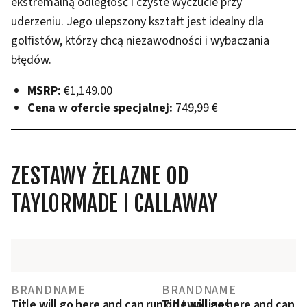
ekstremalną odległość i czyste wyczucie przy
uderzeniu. Jego ulepszony kształt jest idealny dla
golfistów, którzy chcą niezawodności i wybaczania
błędów.
MSRP:
€1,149.00
Cena w ofercie specjalnej:
749,99 €
ZESTAWY ŻELAZNE OD
TAYLORMADE I CALLAWAY
BRANDNAME
BRANDNAME
Title will go here and can run on two lines
Title will go here and can r