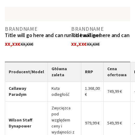
BRANDNAME
BRANDNAME
Title will go here and can run on two lines
Title will go here and can r
XX,XX€
XX,XX€
XX,XX€
XX,XX€
Główna
Cena
Producent/Model
RRP
zaleta
ofertowa
Callaway
Kuta
1.368,00
749,99 €
Paradym
odległość
€
Zwycięzca
pod
Wilson Staff
względem
979,99 €
549,99 €
Dynapower
ceny i
wydajności z