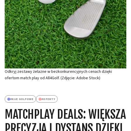
Odkryj zestawy żelazne w bezkonkurencyjnych cenach dzięki
ofertom match play od All4Golf. (Zdjęcie: Adobe Stock)
#
KIJE GOLFOWE
#
OFERTY
MATCHPLAY DEALS: WIĘKSZA
PRECYZJA I DYSTANS DZIĘKI