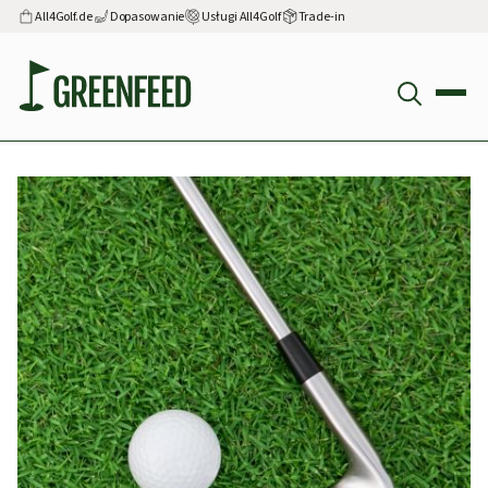
All4Golf.de
Dopasowanie
Usługi All4Golf
Trade-in