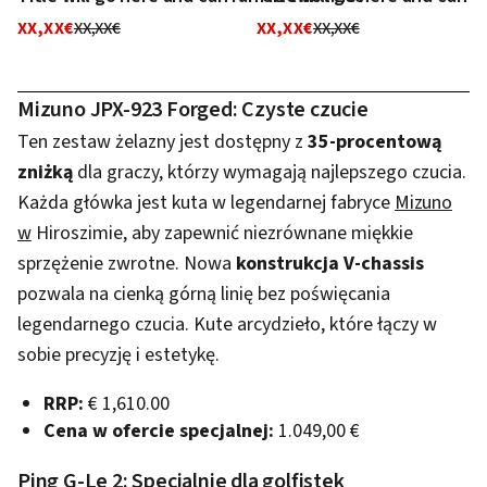
XX,XX€
XX,XX€
XX,XX€
XX,XX€
Mizuno JPX-923 Forged: Czyste czucie
Ten zestaw żelazny jest dostępny z
35-procentową
zniżką
dla graczy, którzy wymagają najlepszego czucia.
Każda główka jest kuta w legendarnej fabryce
Mizuno
w
Hiroszimie, aby zapewnić niezrównane miękkie
sprzężenie zwrotne. Nowa
konstrukcja V-chassis
pozwala na cienką górną linię bez poświęcania
legendarnego czucia. Kute arcydzieło, które łączy w
sobie precyzję i estetykę.
RRP:
€ 1,610.00
Cena w ofercie specjalnej:
1.049,00 €
Ping G-Le 2: Specjalnie dla golfistek