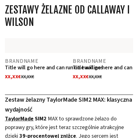
ZESTAWY ŻELAZNE OD CALLAWAY I
WILSON
BRANDNAME
BRANDNAME
Title will go here and can run on two lines
Title will go here and can r
XX,XX€
XX,XX€
XX,XX€
XX,XX€
Zestaw żelazny TaylorMade SIM2 MAX: klasyczna
wydajność
TaylorMade
SIM2
MAX to sprawdzone żelazo do
poprawy gry, które jest teraz szczególnie atrakcyjne
dzięki
39-procentowej zniżce
. Jego sercem jest