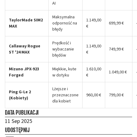
AI
Maksymalna
TaylorMade SIM2
1.149,00
odporność na
699,99 €
MAX
€
błędy
Prędkość i
Callaway Rogue
1.149,00
wybaczanie
749,99 €
ST '24 MAX
€
błędów
Mizuno JPX-923
Miękkie, kute
1.610,00
1.049,00 €
Forged
w dotyku
€
Lżejsze i
Ping G-Le 2
przeznaczone
960,00 €
799,00 €
(Kobiety)
dla kobiet
DATA PUBLIKACJI
11 Sep 2025
UDOSTĘPNIJ