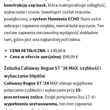
konstrukcja cap back
, która maksymalizuje odległość,
wybaczanie i czucie. Sweetspot został znacznie
powiększony, a
system tłumienia ECHO
tłumi ostre
wibracje i zapewnia miękkie, niemal kute wyczucie. Ten
zestaw zapewnia niezawodną wydajność dokładnie
tam, gdzie jest ona najbardziej potrzebna.
CENA DETALICZNA:
1 149,00 €
Cena w ofercie specjalnej:
699,99 €
Żelazka Callaway Rogue ST '24 MAX: szybkość i
wybaczanie błędów
Callaway Rogue ST '24
MAX oferuje wyjątkowe
połączenie szybkości i wybaczania przy
35-
procentowej zniżce
. Dzięki potężnemu licu 17-4 i
wypełnieniu uretanowemu
, ten Iron zapewnia