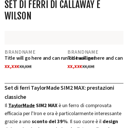
SET DI FERRI DI CALLAWAY E
WILSON
BRANDNAME
BRANDNAME
Title will go here and can run on two lines
Title will go here and can r
XX,XX€
XX,XX€
XX,XX€
XX,XX€
Set di ferri TaylorMade SIM2 MAX: prestazioni
classiche
Il
TaylorMade
SIM2 MAX
è un ferro di comprovata
efficacia per l'Iron e ora è particolarmente interessante
grazie a uno
sconto del 39%
. Il suo cuore è il
design