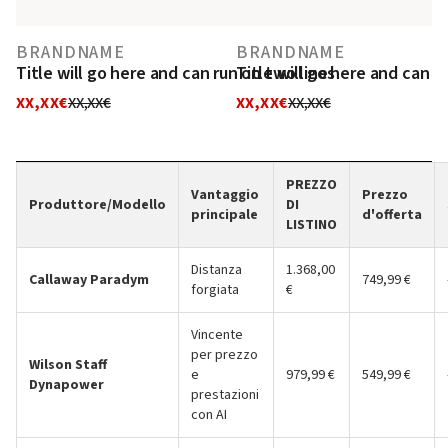
BRANDNAME
BRANDNAME
Title will go here and can run on two lines
Title will go here and can r
XX,XX€
XX,XX€
XX,XX€
XX,XX€
PREZZO
Vantaggio
Prezzo
Produttore/Modello
DI
principale
d'offerta
LISTINO
Distanza
1.368,00
Callaway Paradym
749,99 €
forgiata
€
Vincente
per prezzo
Wilson Staff
e
979,99 €
549,99 €
Dynapower
prestazioni
con AI