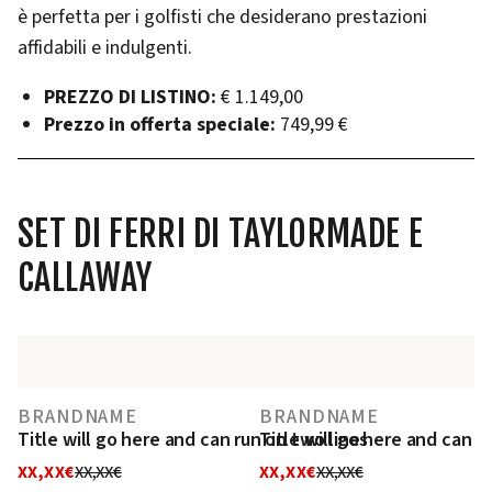
è perfetta per i golfisti che desiderano prestazioni
affidabili e indulgenti.
PREZZO DI LISTINO:
€ 1.149,00
Prezzo in offerta speciale:
749,99 €
SET DI FERRI DI TAYLORMADE E
CALLAWAY
BRANDNAME
BRANDNAME
Title will go here and can run on two lines
Title will go here and can r
XX,XX€
XX,XX€
XX,XX€
XX,XX€