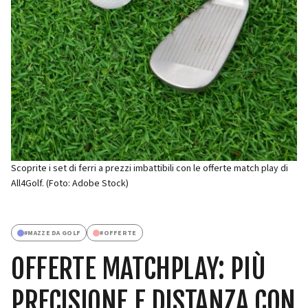
Scoprite i set di ferri a prezzi imbattibili con le offerte match play di
All4Golf. (Foto: Adobe Stock)
#
MAZZE DA GOLF
#
OFFERTE
OFFERTE MATCHPLAY: PIÙ
PRECISIONE E DISTANZA CON