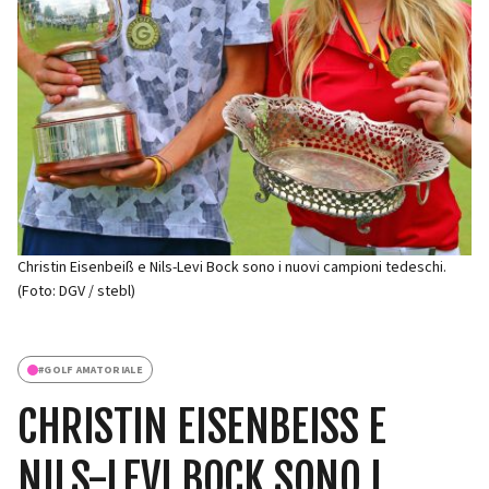
Christin Eisenbeiß e Nils-Levi Bock sono i nuovi campioni tedeschi.
(Foto: DGV / stebl)
#
GOLF AMATORIALE
CHRISTIN EISENBEISS E N
ILS-LEVI BOCK SONO I N