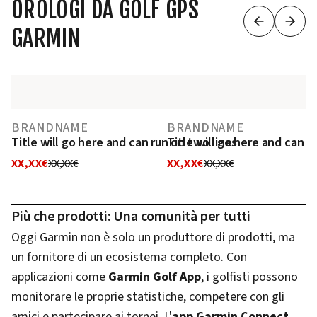
OROLOGI DA GOLF GPS
GARMIN
BRANDNAME
BRANDNAME
Title will go here and can run on two lines
Title will go here and can r
XX,XX€
XX,XX€
XX,XX€
XX,XX€
Più che prodotti: Una comunità per tutti
Oggi Garmin non è solo un produttore di prodotti, ma
un fornitore di un ecosistema completo. Con
applicazioni come
Garmin Golf App
, i golfisti possono
monitorare le proprie statistiche, competere con gli
amici e partecipare ai tornei. L'
app Garmin Connect