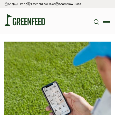
Shop
Fitting
Esperienze All4Golf
Scambia & Gioca