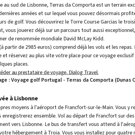
e au sud de Lisbonne, Terras da Comporta est un terrain exc
ernières années et sur lequel vous pouvez désormais profiter
urs de golf. Vous découvrirez le Torre Course Garcias le troi
, vous jouerez déjà sur un parcours tout aussi exceptionnel,
igner de renommée mondiale David McLay Kidd.
(à partir de 2985 euros) comprend déjà les vols et les repas.
e et réservez au plus vite votre place pour ce voyage exclusif 
lques places.
céder au prestataire de voyage, Dialog Travel.
yage : Voyage golf Portugal - Terras da Comporta (Dunas 
rivée à Lisbonne
opres moyens à l'aéroport de Francfort-sur-le-Main. Vous y r
 enregistrerez ensemble. Vol au départ de Francfort sur des 
ment vers Lisbonne. Le bus de transfert vous attend à l'aéro
votre hébergement à Troia. Vous vous installez pour quatre n