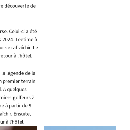
ère découverte de
se. Celui-ci a été
s 2024. Teetime à
r se rafraîchir. Le
etour à l'hôtel.
 la légende de la
n premier terrain
. A quelques
miers golfeurs à
e à partir de 9
îchir. Ensuite,
r à l'hôtel.