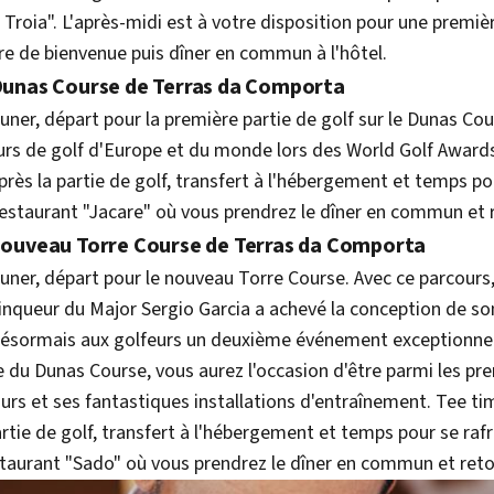
 Troia". L'après-midi est à votre disposition pour une premi
verre de bienvenue puis dîner en commun à l'hôtel.
e Dunas Course de Terras da Comporta
euner, départ pour la première partie de golf sur le Dunas Cour
ours de golf d'Europe et du monde lors des World Golf Award
près la partie de golf, transfert à l'hébergement et temps pou
 restaurant "Jacare" où vous prendrez le dîner en commun et r
e nouveau Torre Course de Terras da Comporta
euner, départ pour le nouveau Torre Course. Avec ce parcours,
inqueur du Major Sergio Garcia a achevé la conception de so
e désormais aux golfeurs un deuxième événement exceptionnel
 du Dunas Course, vous aurez l'occasion d'être parmi les pre
urs et ses fantastiques installations d'entraînement. Tee tim
artie de golf, transfert à l'hébergement et temps pour se rafra
staurant "Sado" où vous prendrez le dîner en commun et retou