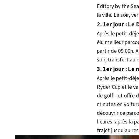
Editory by the Sea
la ville. Le soir, 
2. 1er jour : L
Après le petit-déj
élu meilleur parc
partir de 09.00h. A
soir, transfert au
3. 1er jour : L
Après le petit-déj
Ryder Cup et le va
de golf - et offr
minutes en voiture
découvrir ce parco
heures. après la p
trajet jusqu'au re