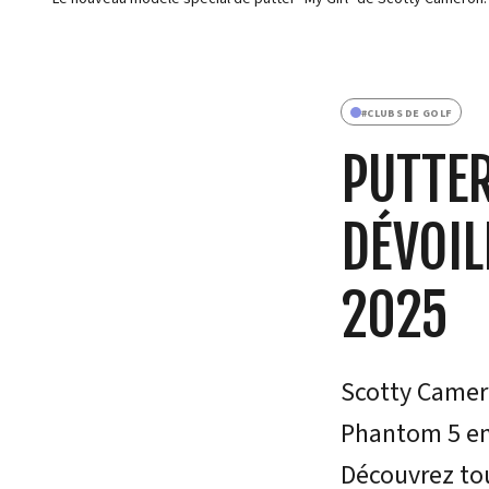
#
CLUBS DE GOLF
PUTTE
DÉVOIL
2025
Scotty Camero
Phantom 5 en 
Découvrez tout