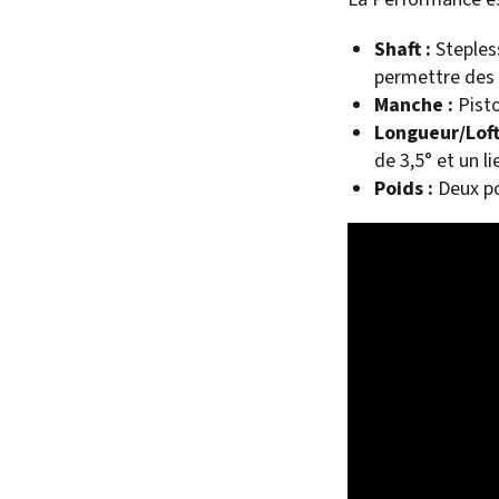
Shaft :
Stepless
permettre des 
Manche :
Pisto
Longueur/Loft
de 3,5° et un li
Poids :
Deux po