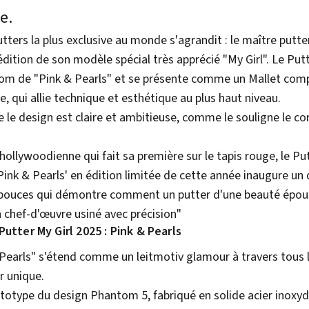
e.
utters la plus exclusive au monde s'agrandit : le maître putt
édition de son modèle spécial très apprécié "My Girl". Le Put
nom de "Pink & Pearls" et se présente comme un Mallet comp
e, qui allie technique et esthétique au plus haut niveau.
re le design est claire et ambitieuse, comme le souligne le c
llywoodienne qui fait sa première sur le tapis rouge, le Pu
ink & Pearls' en édition limitée de cette année inaugure un
pouces qui démontre comment un putter d'une beauté épou
 chef-d'œuvre usiné avec précision"
tter My Girl 2025 : Pink & Pearls
Pearls" s'étend comme un leitmotiv glamour à travers tous
 unique.
totype du design Phantom 5, fabriqué en solide acier inoxyd