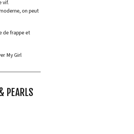
vif.
l moderne, on peut
e de frappe et
er My Girl
& PEARLS