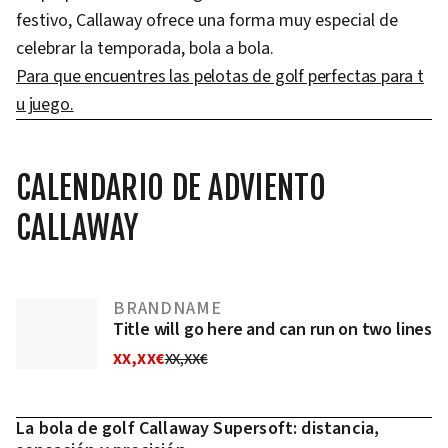
festivo, Callaway ofrece una forma muy especial de
celebrar la temporada, bola a bola.
Para que encuentres las pelotas de golf perfectas para t
u juego.
CALENDARIO DE ADVIENTO
CALLAWAY
BRANDNAME
Title will go here and can run on two lines
XX,XX€
XX,XX€
La bola de golf Callaway Supersoft: distancia,