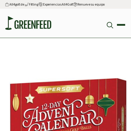
All4golf.de
Fitting
Experiencias All4Golf
Renueve su equipo