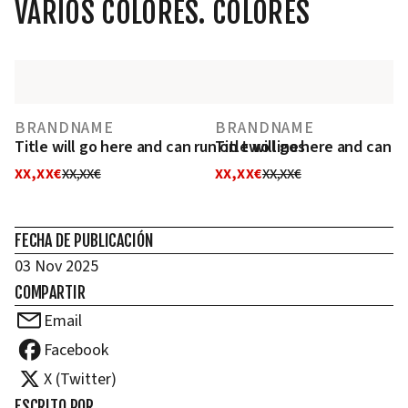
VARIOS COLORES. COLORES
BRANDNAME
BRANDNAME
Title will go here and can run on two lines
Title will go here and can r
XX,XX€
XX,XX€
XX,XX€
XX,XX€
FECHA DE PUBLICACIÓN
03 Nov 2025
COMPARTIR
Email
Facebook
X (Twitter)
ESCRITO POR