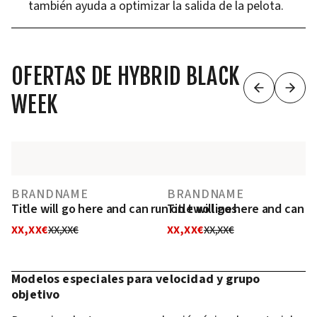
también ayuda a optimizar la salida de la pelota.
OFERTAS DE HYBRID BLACK
WEEK
BRANDNAME
BRANDNAME
Title will go here and can run on two lines
Title will go here and can r
XX,XX€
XX,XX€
XX,XX€
XX,XX€
Modelos especiales para velocidad y grupo
objetivo