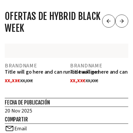
OFERTAS DE HYBRID BLACK
WEEK
BRANDNAME
BRANDNAME
Title will go here and can run on two lines
Title will go here and can r
XX,XX€
XX,XX€
XX,XX€
XX,XX€
FECHA DE PUBLICACIÓN
20 Nov 2025
COMPARTIR
Email