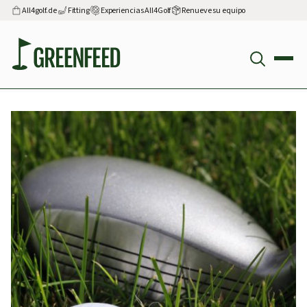
All4golf.de
Fitting
Experiencias All4Golf
Renueve su equipo