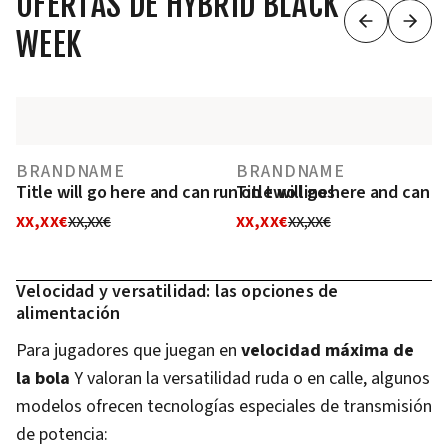
OFERTAS DE HYBRID BLACK
WEEK
BRANDNAME
BRANDNAME
Title will go here and can run on two lines
Title will go here and can r
XX,XX€
XX,XX€
XX,XX€
XX,XX€
Velocidad y versatilidad: las opciones de
alimentación
Para jugadores que juegan en
velocidad máxima de
la bola
Y valoran la versatilidad ruda o en calle, algunos
modelos ofrecen tecnologías especiales de transmisión
de potencia: