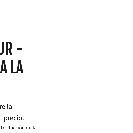
UR -
A LA
e la
l precio.
ntroducción de la