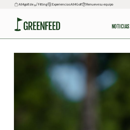
All4golf.de
Fitting
Experiencias All4Golf
Renueve su equipo
NOTICIAS