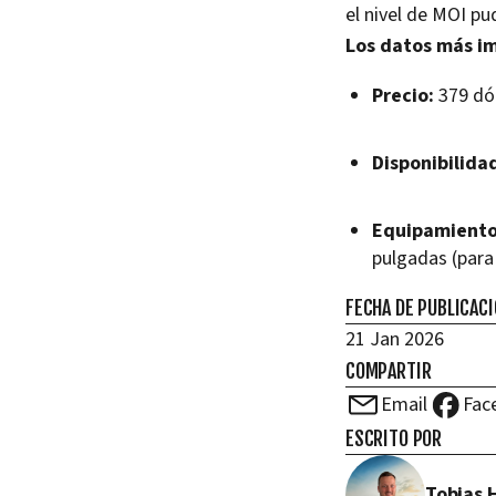
el nivel de MOI p
Los datos más im
Precio:
379 dó
Disponibilida
Equipamient
pulgadas (par
FECHA DE PUBLICAC
21 Jan 2026
COMPARTIR
Email
Fac
ESCRITO POR
Tobias 