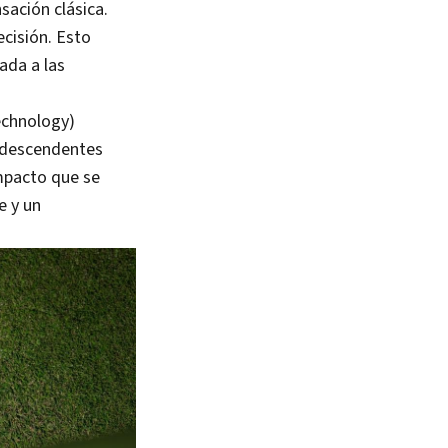
nsación clásica.
ecisión. Esto
ada a las
echnology)
s descendentes
impacto que se
e y un