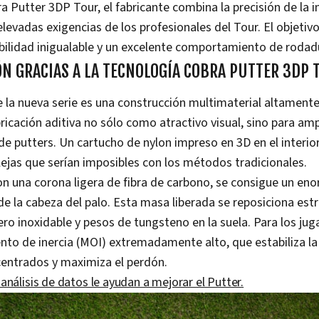
a Putter 3DP Tour, el fabricante combina la precisión de la
levadas exigencias de los profesionales del Tour. El objetivo:
abilidad inigualable y un excelente comportamiento de rodad
N GRACIAS A LA TECNOLOGÍA COBRA PUTTER 3DP 
e la nueva serie es una construcción multimaterial altamente
bricación aditiva no sólo como atractivo visual, sino para amp
 de putters. Un cartucho de nylon impreso en 3D en el interior
jas que serían imposibles con los métodos tradicionales.
n una corona ligera de fibra de carbono, se consigue un en
de la cabeza del palo. Esta masa liberada se reposiciona es
ro inoxidable y pesos de tungsteno en la suela. Para los jug
nto de inercia (MOI) extremadamente alto, que estabiliza la
centrados y maximiza el perdón.
análisis de datos le ayudan a mejorar el Putter.