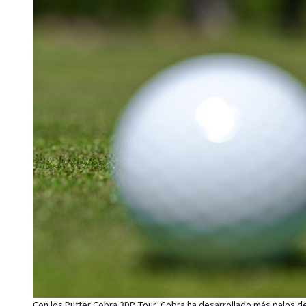
Con los Putter Cobra 3DP Tour, Cobra ha desarrollado más palos de