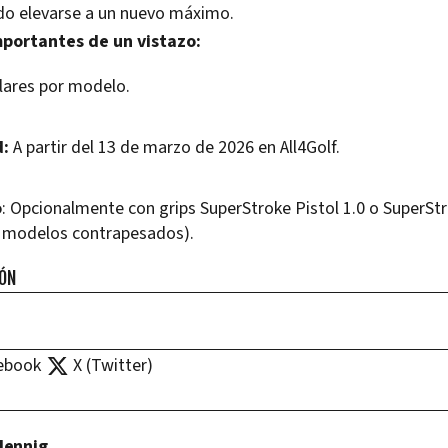
udo elevarse a un nuevo máximo.
portantes de un vistazo:
lares por modelo.
d:
A partir del 13 de marzo de 2026 en All4Golf.
o
: Opcionalmente con grips SuperStroke Pistol 1.0 o SuperStr
a modelos contrapesados).
IÓN
ebook
X (Twitter)
Hennig