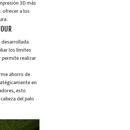
 impresión 3D más
 ofrecer a los
ura.
TOUR
 desarrollada.
liar los límites
 permite realizar
orme ahorro de
tratégicamente en
adores, esto
 cabeza del palo