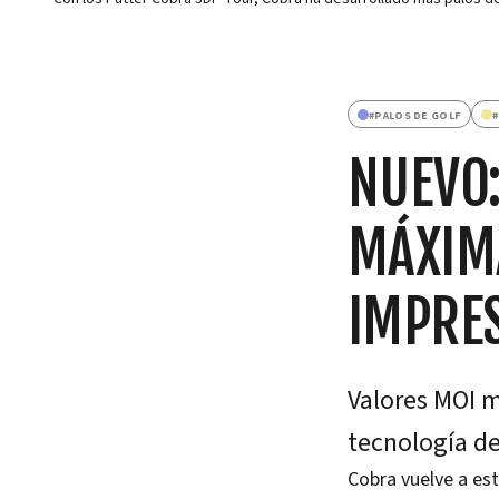
#
PALOS DE GOLF
#
NUEVO:
MÁXIMA
IMPRE
Valores MOI m
tecnología de
Cobra vuelve a est