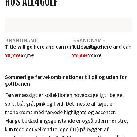
HOS ALL4GOLF
BRANDNAME
BRANDNAME
Title will go here and can run on two lines
Title will go here and can r
XX,XX€
XX,XX€
XX,XX€
XX,XX€
Sommerlige farvekombinationer til på og uden for
golfbanen
Farvemæssigt er kollektionen hovedsageligt i beige,
sort, blå, grå, pink og hvid. Det meste af tøjet er
monokromt med farvede highlights og accenter.
Mange beklædningsgenstande er også uden mønstre,
kun med det velkendte logo (JL) på ryggen af