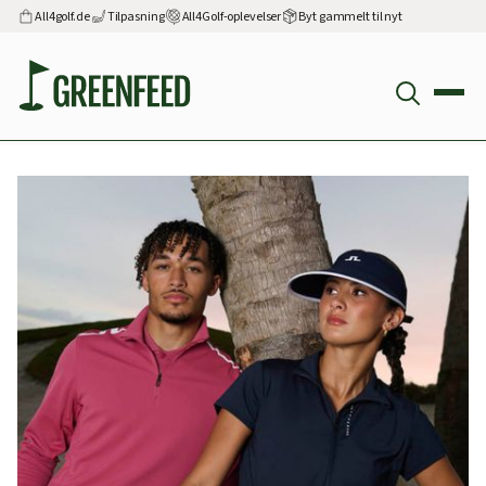
All4golf.de
Tilpasning
All4Golf-oplevelser
Byt gammelt til nyt