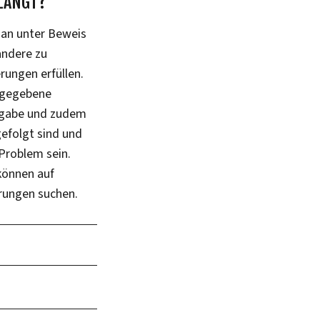
RLANGT?
man unter Beweis
andere zu
rungen erfüllen.
orgegebene
orgabe und zudem
efolgt sind und
 Problem sein.
 können auf
rungen suchen.