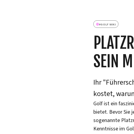
#
GOLF WIKI
PLATZR
SEIN M
Ihr "Führersc
kostet, warum
Golf ist ein faszi
bietet. Bevor Sie
sogenannte Platzr
Kenntnisse im Gol