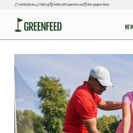
All4Golf.de
Fitting
All4Golf Experiences
Alt-gegen-Neu
NE