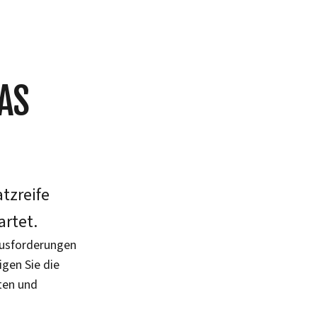
AS
atzreife
artet.
rausforderungen
igen Sie die
ten und