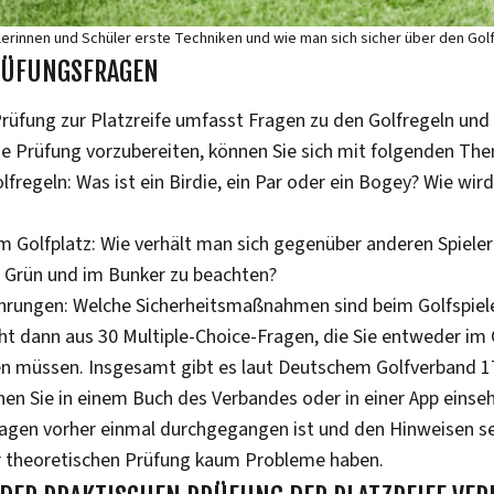
ülerinnen und Schüler erste Techniken und wie man sich sicher über den Go
RÜFUNGSFRAGEN
Prüfung zur Platzreife umfasst Fragen zu den Golfregeln und
die Prüfung vorzubereiten, können Sie sich mit folgenden Th
fregeln: Was ist ein Birdie, ein Par oder ein Bogey? Wie wird
em Golfplatz: Wie verhält man sich gegenüber anderen Spiele
 Grün und im Bunker zu beachten?
ehrungen: Welche Sicherheitsmaßnahmen sind beim Golfspiel
ht dann aus 30 Multiple-Choice-Fragen, die Sie entweder im 
n müssen. Insgesamt gibt es laut Deutschem Golfverband 1
nen Sie in einem Buch des Verbandes oder in einer App eins
ragen vorher einmal durchgegangen ist und den Hinweisen s
er theoretischen Prüfung kaum Probleme haben.