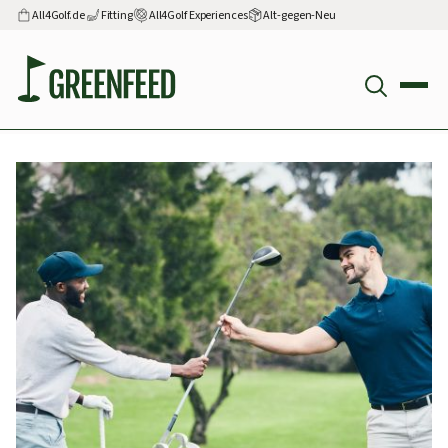
All4Golf.de
Fitting
All4Golf Experiences
Alt-gegen-Neu