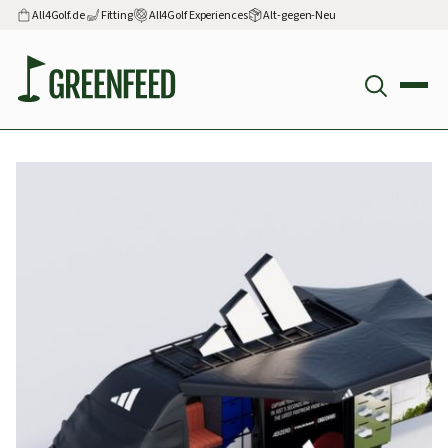
All4Golf.de
Fitting
All4Golf Experiences
Alt-gegen-Neu