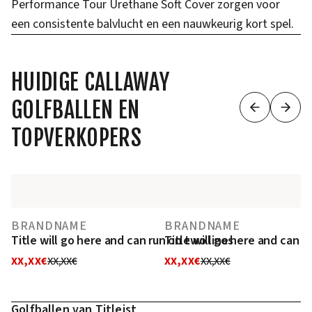
Performance Tour Urethane Soft Cover zorgen voor
een consistente balvlucht en een nauwkeurig kort spel.
HUIDIGE CALLAWAY
GOLFBALLEN EN
TOPVERKOPERS
BRANDNAME
BRANDNAME
Title will go here and can run on two lines
Title will go here and can r
XX,XX€
XX,XX€
XX,XX€
XX,XX€
Golfballen van Titleist