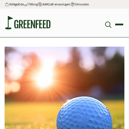
All4golf.de
Fitting
All4Golf-ervaringen
Omruilen