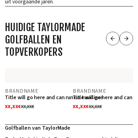
uit voorgaande jaren.
HUIDIGE TAYLORMADE
GOLFBALLEN EN
TOPVERKOPERS
BRANDNAME
BRANDNAME
Title will go here and can run on two lines
Title will go here and can r
XX,XX€
XX,XX€
XX,XX€
XX,XX€
Golfballen van TaylorMade