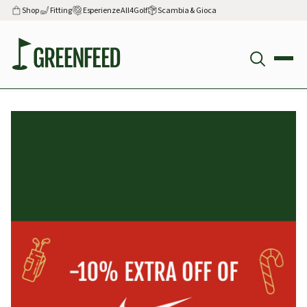
Shop
Fitting
Esperienze All4Golf
Scambia & Gioca