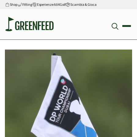
Shop
Fitting
Esperienze All4Golf
Scambia & Gioca