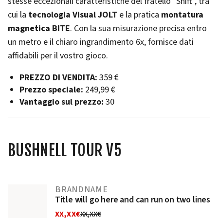
stesse eccezionali caratteristiche del fratello "Shift", tra
cui la
tecnologia Visual JOLT
e la pratica
montatura
magnetica BITE
. Con la sua misurazione precisa entro
un metro e il chiaro ingrandimento 6x, fornisce dati
affidabili per il vostro gioco.
PREZZO DI VENDITA:
359 €
Prezzo speciale:
249,99 €
Vantaggio sul prezzo:
30
BUSHNELL TOUR V5
BRANDNAME
Title will go here and can run on two lines
XX,XX€
XX,XX€