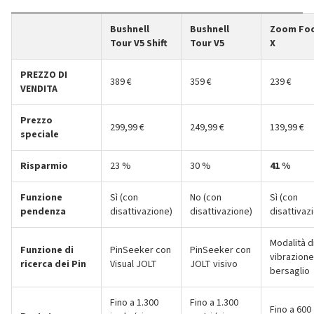
Bushnell
Bushnell
Zoom Fo
Tour V5 Shift
Tour V5
X
PREZZO DI
389 €
359 €
239 €
VENDITA
Prezzo
299,99 €
249,99 €
139,99 €
speciale
Risparmio
23 %
30 %
41 %
Funzione
Sì (con
No (con
Sì (con
pendenza
disattivazione)
disattivazione)
disattivaz
Modalità d
Funzione di
PinSeeker con
PinSeeker con
vibrazione
ricerca dei Pin
Visual JOLT
JOLT visivo
bersaglio
Fino a 1.300
Fino a 1.300
Fino a 600