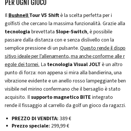
PER OGNI GIOCO
Il
Bushnell
Tour V5 Shift
è la scelta perfetta per i
golfisti che cercano la massima funzionalità. Grazie alla
tecnologia
brevettata
Slope-Switch
, è possibile
passare dalla distanza con e senza dislivello con la
semplice pressione di un pulsante.
Questo rende il dispo
sitivo ideale per l'allenamento, ma anche conforme alle r
egole dei tornei.
La
tecnologia Visual JOLT
è un altro
punto di forza: non appena si mira alla bandierina, una
vibrazione evidente e un anello rosso lampeggiante ben
visibile nel mirino confermano che il bersaglio è stato
acquisito. Il
supporto magnetico BITE
integrato
rende il fissaggio al carrello da golf un gioco da ragazzi.
PREZZO DI VENDITA:
389 €
Prezzo speciale:
299,99 €