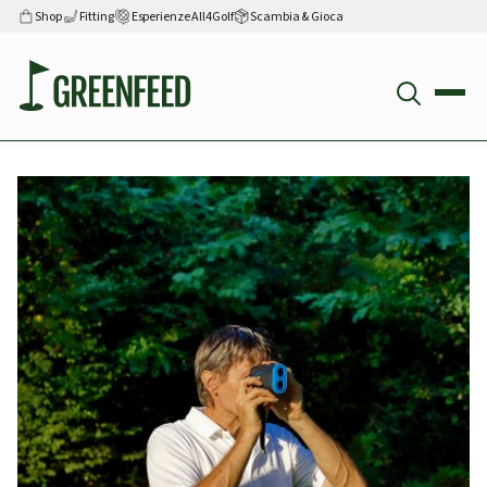
Shop
Fitting
Esperienze All4Golf
Scambia & Gioca