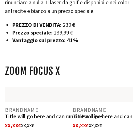
rinunciare a nulla. Il laser da golf è disponibile nei colori
antracite e bianco a un prezzo speciale.
PREZZO DI VENDITA:
239 €
Prezzo speciale:
139,99 €
Vantaggio sul prezzo:
41%
ZOOM FOCUS X
BRANDNAME
BRANDNAME
Title will go here and can run on two lines
Title will go here and can r
XX,XX€
XX,XX€
XX,XX€
XX,XX€