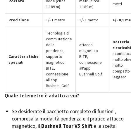
Portata
iarde (circa
metri (circa
metri
1.189 m)
1.189 m)
Precisione
+/- 1 metro
+/- 1 metro
+/- 0,5 me
Tecnologia di
commutazione
Batteria
della
attacco
ricaricabi
pendenza,
magnetico
scontistic
Caratteristiche
supporto
BITE,
molto elev
speciali
magnetico
connessione
molto
BITE,
all'app
compatto 
connessione
Bushnell Golf
leggero
all'app
Bushnell Golf
Quale telemetro è adatto a voi?
Se desiderate il pacchetto completo di funzioni,
compresa la modalità pendenza e il pratico attacco
magnetico, il
Bushnell Tour V5 Shift
è la scelta