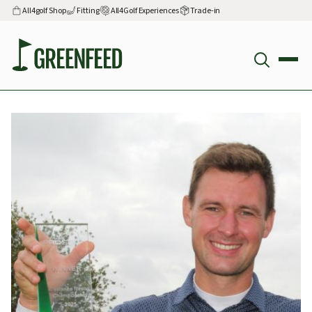
All4golf Shop
Fitting
All4Golf Experiences
Trade-in